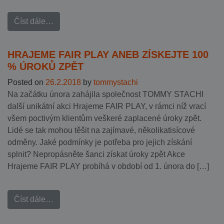
Číst dále…
HRAJEME FAIR PLAY ANEB ZÍSKEJTE 100
% ÚROKŮ ZPĚT
Posted on
26.2.2018
by
tommystachi
Na začátku února zahájila společnost TOMMY STACHI
další unikátní akci Hrajeme FAIR PLAY, v rámci níž vrací
všem poctivým klientům veškeré zaplacené úroky zpět.
Lidé se tak mohou těšit na zajímavé, několikatisícové
odměny. Jaké podmínky je potřeba pro jejich získání
splnit? Nepropásněte šanci získat úroky zpět Akce
Hrajeme FAIR PLAY probíhá v období od 1. února do […]
Číst dále…