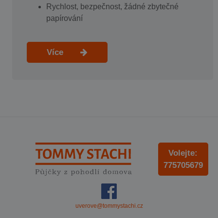
Rychlost, bezpečnost, žádné zbytečné
papírování
Více
Volejte:
775705679
uverove@tommystachi.cz