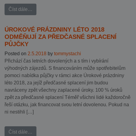
Číst dále…
ÚROKOVÉ PRÁZDNINY LÉTO 2018
ODMĚŇUJÍ ZA PŘEDČASNÉ SPLACENÍ
PŮJČKY
Posted on
2.5.2018
by
tommystachi
Přichází čas letních dovolených a s tím i vybírání
výhodných zájezdů. S financováním může spotřebitelům
pomoci nabídka půjčky v rámci akce Úrokové prázdniny
léto 2018, za jejíž předčasné splacení jim budou
navráceny zpět všechny zaplacené úroky. 100 % úroků
zpět za předčasné splacení Téměř všichni lidé každoročně
řeší otázku, jak financovat svou letní dovolenou. Pokud na
ni nestihli […]
Číst dále…