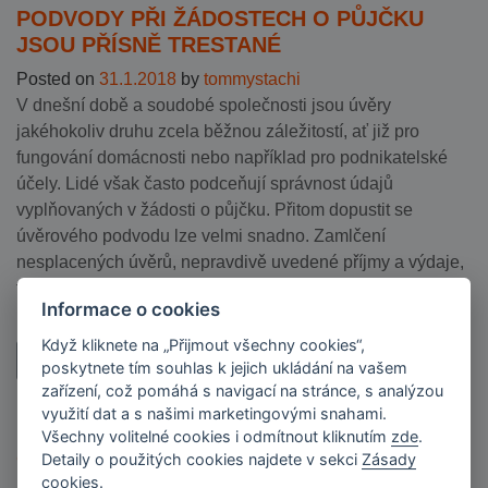
PODVODY PŘI ŽÁDOSTECH O PŮJČKU
JSOU PŘÍSNĚ TRESTANÉ
Posted on
31.1.2018
by
tommystachi
V dnešní době a soudobé společnosti jsou úvěry
jakéhokoliv druhu zcela běžnou záležitostí, ať již pro
fungování domácnosti nebo například pro podnikatelské
účely. Lidé však často podceňují správnost údajů
vyplňovaných v žádosti o půjčku. Přitom dopustit se
úvěrového podvodu lze velmi snadno. Zamlčení
nesplacených úvěrů, nepravdivě uvedené příjmy a výdaje,
falšovaná potvrzení o příjmu nebo lži o […]
Informace o cookies
Když kliknete na „Přijmout všechny cookies“,
Číst dále…
poskytnete tím souhlas k jejich ukládání na vašem
zařízení, což pomáhá s navigací na stránce, s analýzou
využití dat a s našimi marketingovými snahami.
NA KTERÉ OTÁZKY SI MUSÍTE
Všechny volitelné cookies i odmítnout kliknutím
zde
.
ODPOVĚDĚT PŘEDTÍM, NEŽ SI VEZMETE
Detaily o použitých cookies najdete v sekci
Zásady
PŮJČKU
cookies
.