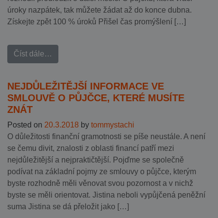
úroky nazpátek, tak můžete žádat až do konce dubna.
Získejte zpět 100 % úroků Přišel čas promýšlení […]
Číst dále…
NEJDŮLEŽITĚJŠÍ INFORMACE VE
SMLOUVĚ O PŮJČCE, KTERÉ MUSÍTE
ZNÁT
Posted on
20.3.2018
by
tommystachi
O důležitosti finanční gramotnosti se píše neustále. A není
se čemu divit, znalosti z oblasti financí patří mezi
nejdůležitější a nejpraktičtější. Pojďme se společně
podívat na základní pojmy ze smlouvy o půjčce, kterým
byste rozhodně měli věnovat svou pozornost a v nichž
byste se měli orientovat. Jistina neboli vypůjčená peněžní
suma Jistina se dá přeložit jako […]