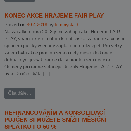
KONEC AKCE HRAJEME FAIR PLAY
Posted on
30.4.2018
by
tommystachi
Na začátku února 2018 jsme zahájili akci Hrajeme FAIR
PLAY, v rámci které mohou klienti získat za řádné a včasné
splácení půjčky všechny zaplacené úroky zpět. Pro velký
zájem byla akce prodloužena o celý měsíc do konce
dubna, nyní ji však žádné další prodloužení nečeká.
Odměny pro řádně splácející klienty Hrajeme FAIR PLAY
byla již několikátá […]
Číst dále…
REFINANCOVÁNÍM A KONSOLIDACÍ
PŮJČEK SI MŮŽETE SNÍŽIT MĚSÍČNÍ
SPLÁTKU I O 50 %