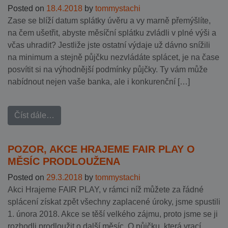
Posted on
18.4.2018
by
tommystachi
Zase se blíží datum splátky úvěru a vy marně přemýšlíte,
na čem ušetřit, abyste měsíční splátku zvládli v plné výši a
včas uhradit? Jestliže jste ostatní výdaje už dávno snížili
na minimum a stejně půjčku nezvládáte splácet, je na čase
posvítit si na výhodnější podmínky půjčky. Ty vám může
nabídnout nejen vaše banka, ale i konkurenční […]
Číst dále…
POZOR, AKCE HRAJEME FAIR PLAY O
MĚSÍC PRODLOUŽENA
Posted on
29.3.2018
by
tommystachi
Akci Hrajeme FAIR PLAY, v rámci níž můžete za řádné
splácení získat zpět všechny zaplacené úroky, jsme spustili
1. února 2018. Akce se těší velkého zájmu, proto jsme se ji
rozhodli prodloužit o další měsíc. O půjčku, která vrací