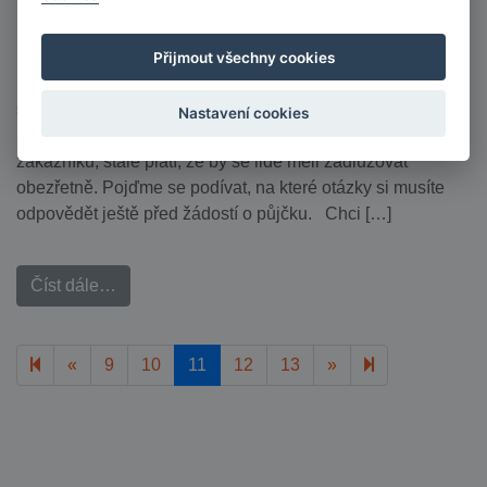
Posted on
24.1.2018
by
tommystachi
Půjčky jsou dnes velmi snadno dostupné, což však může
Přijmout všechny cookies
některé lidi dostat do potíží. Přesto, že nový zákon o
spotřebitelském úvěru nastavuje bezpečnější prostředí
Nastavení cookies
požadavkem na důkladné prověření úvěruschopnosti
zákazníků, stále platí, že by se lidé měli zadlužovat
obezřetně. Pojďme se podívat, na které otázky si musíte
odpovědět ještě před žádostí o půjčku. Chci […]
Číst dále…
Previous page
Next page
16
«
9
10
11
12
13
»