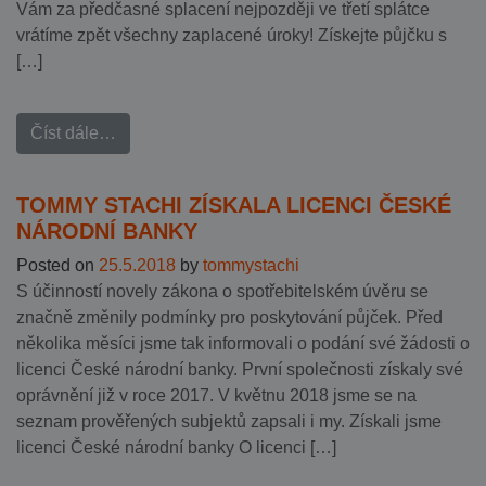
Vám za předčasné splacení nejpozději ve třetí splátce
vrátíme zpět všechny zaplacené úroky! Získejte půjčku s
[…]
Číst dále…
TOMMY STACHI ZÍSKALA LICENCI ČESKÉ
NÁRODNÍ BANKY
Posted on
25.5.2018
by
tommystachi
S účinností novely zákona o spotřebitelském úvěru se
značně změnily podmínky pro poskytování půjček. Před
několika měsíci jsme tak informovali o podání své žádosti o
licenci České národní banky. První společnosti získaly své
oprávnění již v roce 2017. V květnu 2018 jsme se na
seznam prověřených subjektů zapsali i my. Získali jsme
licenci České národní banky O licenci […]