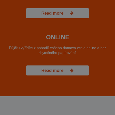
Read more
ONLINE
Půjčku vyřídíte z pohodlí Vašeho domova zcela online a bez
zbytečného papírování.
Read more