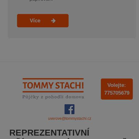
Více
Volejte:
775705679
uverove@tommystachi.cz
REPREZENTATIVNÍ