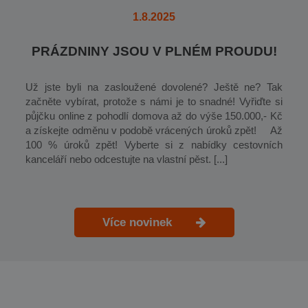
1.8.2025
PRÁZDNINY JSOU V PLNÉM PROUDU!
Už jste byli na zasloužené dovolené? Ještě ne? Tak
začněte vybírat, protože s námi je to snadné! Vyřiďte si
půjčku online z pohodlí domova až do výše 150.000,- Kč
a získejte odměnu v podobě vrácených úroků zpět! Až
100 % úroků zpět! Vyberte si z nabídky cestovních
kanceláří nebo odcestujte na vlastní pěst. [...]
Více novinek