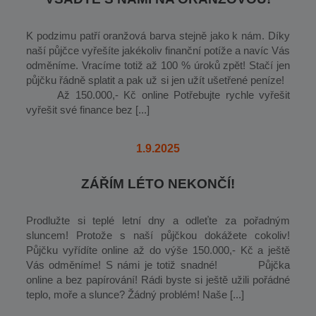
K podzimu patří oranžová barva stejně jako k nám. Díky
naší půjčce vyřešíte jakékoliv finanční potíže a navíc Vás
odměníme. Vracíme totiž až 100 % úroků zpět! Stačí jen
půjčku řádně splatit a pak už si jen užít ušetřené peníze!
Až 150.000,- Kč online Potřebujte rychle vyřešit
vyřešit své finance bez [...]
1.9.2025
ZÁŘÍM LÉTO NEKONČÍ!
Prodlužte si teplé letní dny a odleťte za pořadným
sluncem! Protože s naší půjčkou dokážete cokoliv!
Půjčku vyřídíte online až do výše 150.000,- Kč a ještě
Vás odměníme! S námi je totiž snadné! Půjčka
online a bez papírování! Rádi byste si ještě užili pořádné
teplo, moře a slunce? Žádný problém! Naše [...]