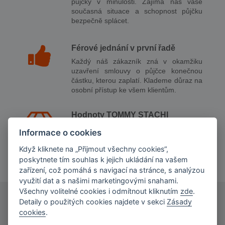
půjčky v minulosti. Zajímá nás vaše
současná situace a schopnost půjčku
bezpečně splácet.
Férové jednání v první řadě
Každý náš zákazník zná v okamžiku
uzavření smlouvy o půjčce konečnou
částku, kterou zaplatí. Klademe důraz na
osobní přístup ke všem klientům.
Hodnoty TOMMY STACHI
Korektní a individuální přístup k
Informace o cookies
zákazníkům a zodpovědné půjčování
jsou důležitými pilíři chování společnosti
Když kliknete na „Přijmout všechny cookies“,
poskytující finanční služby.
poskytnete tím souhlas k jejich ukládání na vašem
zařízení, což pomáhá s navigací na stránce, s analýzou
využití dat a s našimi marketingovými snahami.
Všechny volitelné cookies i odmítnout kliknutím
zde
.
Detaily o použitých cookies najdete v sekci
Zásady
cookies
.
NOVINKY