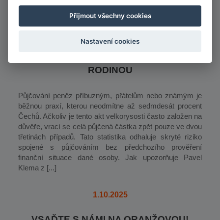
Přijmout všechny cookies
5.3.2024
Nastavení cookies
BEZPEČNÉ PŮJČKY MEZI PŘÁTELI A
RODINOU
Půjčování peněz příbuzným, přátelům nebo známým je
běžnou praxí, kterou neodmítne až sedmdesát procent
Čechů. Ačkoliv je tento akt velkorysosti často založen na
důvěře, vrací se celá půjčená částka zpět pouze ve dvou
třetinách případů. Tato statistika odhaluje skryté riziko
spojené s půjčováním bez předchozího prověření
finanční situace dané osoby. Jak upozorňuje Pavel
Klema z [...]
1.10.2025
VSAĎTE S NÁMI NA ORANŽOVOU!