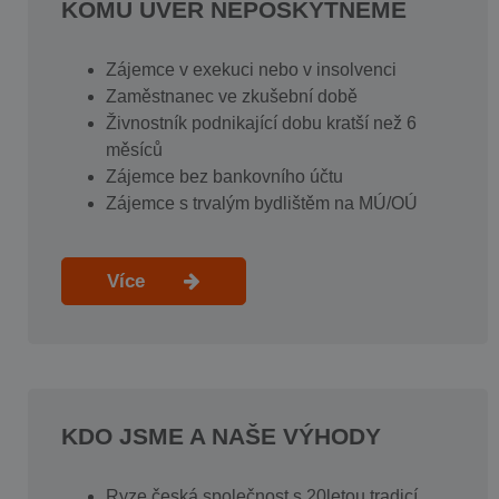
KOMU ÚVĚR NEPOSKYTNEME
Zájemce v exekuci nebo v insolvenci
Zaměstnanec ve zkušební době
Živnostník podnikající dobu kratší než 6
měsíců
Zájemce bez bankovního účtu
Zájemce s trvalým bydlištěm na MÚ/OÚ
Více
KDO JSME A NAŠE VÝHODY
Ryze česká společnost s 20letou tradicí