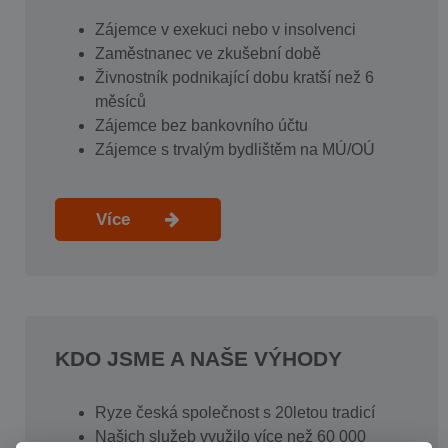
Zájemce v exekuci nebo v insolvenci
Zaměstnanec ve zkušební době
Živnostník podnikající dobu kratší než 6
měsíců
Zájemce bez bankovního účtu
Zájemce s trvalým bydlištěm na MÚ/OÚ
Více
KDO JSME A NAŠE VÝHODY
Ryze česká společnost s 20letou tradicí
Našich služeb využilo více než 60 000