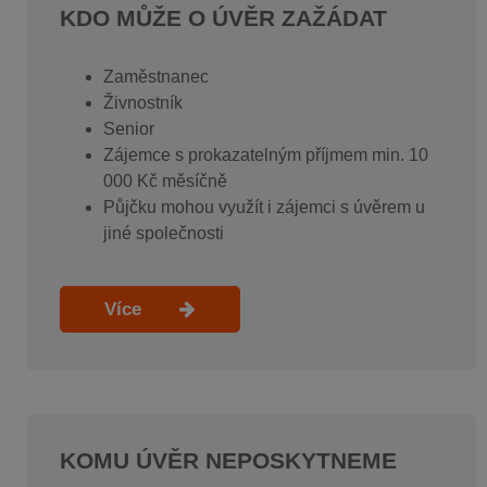
KDO MŮŽE O ÚVĚR ZAŽÁDAT
Zaměstnanec
Živnostník
Senior
Zájemce s prokazatelným příjmem min. 10
000 Kč měsíčně
Půjčku mohou využít i zájemci s úvěrem u
jiné společnosti
Více
KOMU ÚVĚR NEPOSKYTNEME