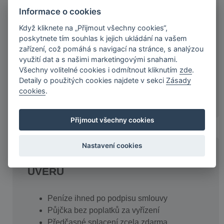
klientů
Informace o cookies
Jsme držiteli licence ČNB
Když kliknete na „Přijmout všechny cookies“,
Důkladně prověřujeme kredibilitu klientů
poskytnete tím souhlas k jejich ukládání na vašem
Jsme přímý poskytovatel spotřebitelských
zařízení, což pomáhá s navigací na stránce, s analýzou
úvěrů
využití dat a s našimi marketingovými snahami.
Všechny volitelné cookies i odmítnout kliknutím
zde
.
Detaily o použitých cookies najdete v sekci
Zásady
Více
cookies
.
Přijmout všechny cookies
Nastavení cookies
VÝHODY SPOTŘEBITELSKÉHO
ÚVĚRU
Peníze ihned po podpisu smlouvy
Půjčka bez poplatků za vyřízení
Předčasné splacení zcela zdarma