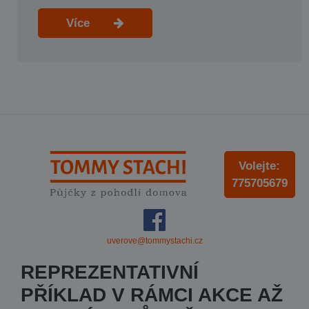
Více
Volejte:
775705679
uverove@tommystachi.cz
REPREZENTATIVNÍ
PŘÍKLAD V RÁMCI AKCE AŽ