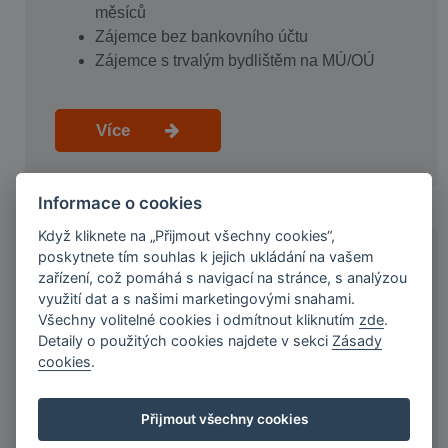
měsíců
Zájemce bez bankovního účtu
Zájemce s trvalým bydlištěm na MÚ/OÚ
Více
Informace o cookies
Když kliknete na „Přijmout všechny cookies“,
poskytnete tím souhlas k jejich ukládání na vašem
KDO JSME A NAŠE VÝHODY
zařízení, což pomáhá s navigací na stránce, s analýzou
využití dat a s našimi marketingovými snahami.
Všechny volitelné cookies i odmítnout kliknutím
zde
.
Ryze česká společnost s 20letou tradicí
Detaily o použitých cookies najdete v sekci
Zásady
Našich služeb využilo více než 60 000
cookies
.
klientů
Jsme držiteli licence ČNB
Důkladně prověřujeme kredibilitu klientů
Přijmout všechny cookies
Jsme přímý poskytovatel spotřebitelských