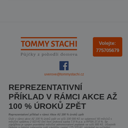
Volejte:
775705679
uverove@tommystachi.cz
REPREZENTATIVNÍ
PŘÍKLAD V RÁMCI AKCE AŽ
100 % ÚROKŮ ZPĚT
Reprezentativní příklad v rámci Akce Až 100 % úroků zpět
Úvěr v rámci akce Až 100 % úroků zpět ve výši 100 000 Kč se splatností 60 měsíců s
měsíční splátkou 2 923 Kč činí fixní úroková sazba 7,9 % p.a. a RPSN 27,8 %. Se
zápůjčkou je spojen pravidelný měsíční administrativní poplatek ve výši 900 Kč. Účastník
řádným a úplným splacením celé zápůjčky zaplatí 175 370 Kč, následně na vyžádání