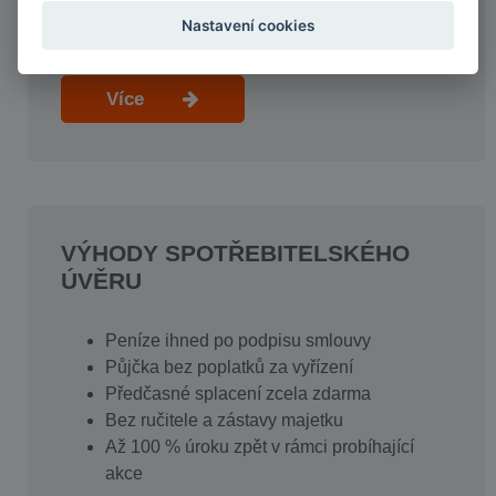
úvěrů
Nastavení cookies
Více
VÝHODY SPOTŘEBITELSKÉHO
ÚVĚRU
Peníze ihned po podpisu smlouvy
Půjčka bez poplatků za vyřízení
Předčasné splacení zcela zdarma
Bez ručitele a zástavy majetku
Až 100 % úroku zpět v rámci probíhající
akce