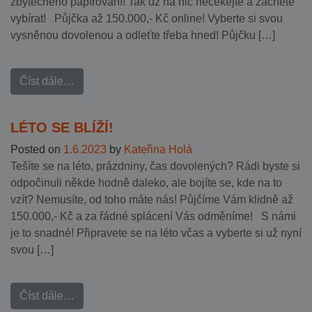
zbytečného papírování! Tak už na nic nečekejte a začněte
vybírat! Půjčka až 150.000,- Kč online! Vyberte si svou
vysněnou dovolenou a odleťte třeba hned! Půjčku […]
Číst dále…
LÉTO SE BLÍŽÍ!
Posted on
1.6.2023
by
Kateřina Holá
Tešíte se na léto, prázdniny, čas dovolených? Rádi byste si
odpočinuli někde hodně daleko, ale bojíte se, kde na to
vzít? Nemusíte, od toho máte nás! Půjčíme Vám klidně až
150.000,- Kč a za řádné splácení Vás odměníme! S námi
je to snadné! Připravete se na léto včas a vyberte si už nyní
svou […]
Číst dále…