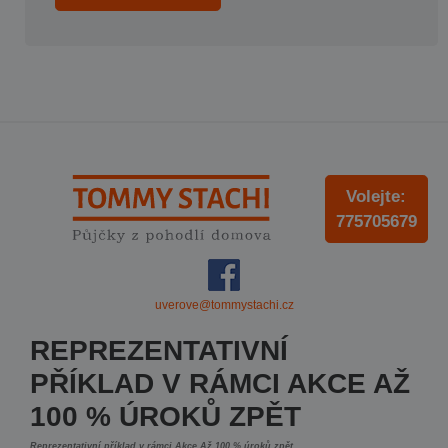
Volejte:
775705679
uverove@tommystachi.cz
REPREZENTATIVNÍ
PŘÍKLAD V RÁMCI AKCE AŽ
100 % ÚROKŮ ZPĚT
Reprezentativní příklad v rámci Akce Až 100 % úroků zpět