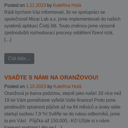
Posted on
1.11.2023
by
Kateřina Holá
Rádi bychom Vás informovali, že ve spolupráci se
společností Mizar Lab a.s. jsme implementovali do našich
systémů aplikaci Čistý štít. Touto změnou jsme výrazně
zjednodušili rozhodovací procesy oddělení řízení rizik.
[…]
Číst dále…
VSAĎTE S NÁMI NA ORANŽOVOU!
Posted on
1.10.2023
by
Kateřina Holá
Oranžová je barva podzimu, stejně jako naše! Již více než
19 let Vám pomáháme vyřešit Vaše finance! Proto jsme
prodloužili splatnost půjček až na 84 měsíců a úroky stále
startují sazbou 7,9 %! Svěřte se do rukou odborníků, jsme
tu pro Vás! Půjčka až 150.000,- Kč! Užijte si s námi
barevný podzim! Léto se […]