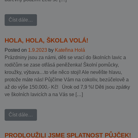
Číst dále…
HOLA, HOLA, ŠKOLA VOLÁ!
Posted on
1.9.2023
by
Kateřina Holá
Prázdniny jsou za námi, děti se vrací do školních lavic a
rodičům se zase otřásá peněženka! Školní pomůcky,
kroužky, výbava…to vše něco stojí! Ale nevěšte hlavu,
protože máte nás! Půjčíme Vám na cokoliv, bezúčelově a
až do výše 150.000,- Kč! Úrok od 7,9 %! Děti jsou zpátky
ve školních lavicích a na Vás se […]
Číst dále…
PRODLOUŽILI JSME SPLATNOST PŮJČEK!