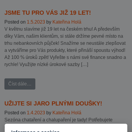
JSME TU PRO VÁS JIŽ 19 LET!
Posted on
1.5.2023
by
Kateřina Holá
V květnu slavíme již 19 let na českém trhu! A především
díky Vám, našim klientům, si stále držíme pevné místo na
trhu nebankovních půjček! Snažíme se neustále zlepšovat
a vytváříme pro Vás produkty, které přináší spoustu výhod!
Až 100 % úroků zpět! Vyřešte s námi své finance snadno a
rychle! Využijte nízké úrokové sazby […]
Číst dále…
UŽIJTE SI JARO PLNÝMI DOUŠKY!
Posted on
1.4.2023
by
Kateřina Holá
Sezóna chataření a chalupaření je tady! Potřebujete
opravit střechu, koupit nová kamna nebo jen zvelebit