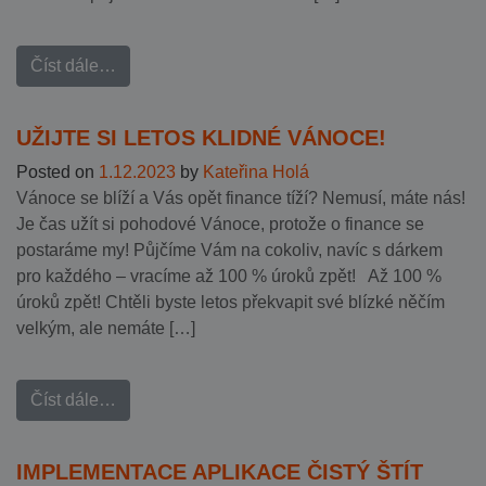
Číst dále…
UŽIJTE SI LETOS KLIDNÉ VÁNOCE!
Posted on
1.12.2023
by
Kateřina Holá
Vánoce se blíží a Vás opět finance tíží? Nemusí, máte nás!
Je čas užít si pohodové Vánoce, protože o finance se
postaráme my! Půjčíme Vám na cokoliv, navíc s dárkem
pro každého – vracíme až 100 % úroků zpět! Až 100 %
úroků zpět! Chtěli byste letos překvapit své blízké něčím
velkým, ale nemáte […]
Číst dále…
IMPLEMENTACE APLIKACE ČISTÝ ŠTÍT