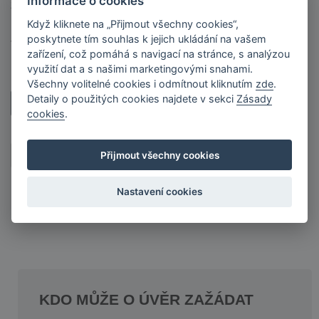
Informace o cookies
zahradu a chybí Vám finanční prostředky? Od toho máte
nás! Uzavřete půjčku online a užijte si nízký úrok od 7,9 %.
Když kliknete na „Přijmout všechny cookies“,
Jsme tu pro Vás! Až 150.000,- Kč na cokoliv! Chystáte se
poskytnete tím souhlas k jejich ukládání na vašem
zařízení, což pomáhá s navigací na stránce, s analýzou
letos rekonstruovat chatu nebo chalupu? I s […]
využití dat a s našimi marketingovými snahami.
Všechny volitelné cookies i odmítnout kliknutím
zde
.
Detaily o použitých cookies najdete v sekci
Zásady
Číst dále…
cookies
.
Next page
13
1
2
3
4
5
»
Přijmout všechny cookies
Nastavení cookies
KDO MŮŽE O ÚVĚR ZAŽÁDAT