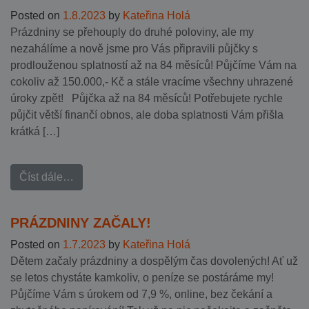
Posted on
1.8.2023
by
Kateřina Holá
Prázdniny se přehouply do druhé poloviny, ale my
nezahálíme a nově jsme pro Vás připravili půjčky s
prodlouženou splatností až na 84 měsíců! Půjčíme Vám na
cokoliv až 150.000,- Kč a stále vracíme všechny uhrazené
úroky zpět! Půjčka až na 84 měsíců! Potřebujete rychle
půjčit větší finančí obnos, ale doba splatnosti Vám přišla
krátká […]
Číst dále…
PRÁZDNINY ZAČALY!
Posted on
1.7.2023
by
Kateřina Holá
Dětem začaly prázdniny a dospělým čas dovolených! Ať už
se letos chystáte kamkoliv, o peníze se postáráme my!
Půjčíme Vám s úrokem od 7,9 %, online, bez čekání a