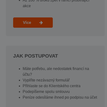
Až 100 % úroku zpět v rámci probíhající
akce
Více
JAK POSTUPOVAT
Máte potřebu, ale nedostatek financí na
účtu?
Vyplňte nezávazný formulář
Přihlaste se do Klientského centra
Podepíšeme spolu smlouvu
Peníze odesíláme ihned po podpisu na účet