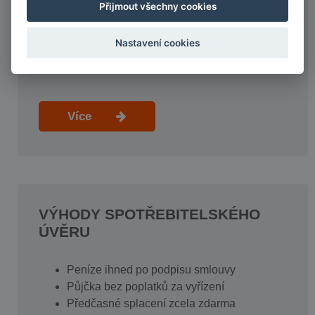
Přijmout všechny cookies
Jsme držiteli licence ČNB
Důkladně prověřujeme kredibilitu klientů
Nastavení cookies
Jsme přímý poskytovatel spotřebitelských
úvěrů
Více
VÝHODY SPOTŘEBITELSKÉHO
ÚVĚRU
Peníze ihned po podpisu smlouvy
Půjčka bez poplatků za vyřízení
Předčasné splacení zcela zdarma