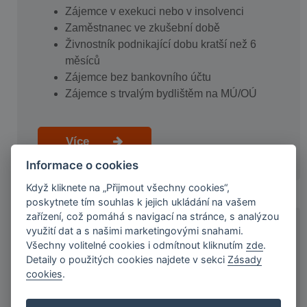
Zájemce v exekuci nebo v insolvenci
Zaměstnanec ve zkušební době
Živnostník podnikající dobu kratší než 6
měsíců
Zájemce bez bankovního účtu
Zájemce s trvalým bydlištěm na MÚ/OÚ
Více
Informace o cookies
Když kliknete na „Přijmout všechny cookies“,
poskytnete tím souhlas k jejich ukládání na vašem
zařízení, což pomáhá s navigací na stránce, s analýzou
využití dat a s našimi marketingovými snahami.
KDO JSME A NAŠE VÝHODY
Všechny volitelné cookies i odmítnout kliknutím
zde
.
Detaily o použitých cookies najdete v sekci
Zásady
cookies
.
Ryze česká společnost s 20letou tradicí
Našich služeb využilo více než 60 000
klientů