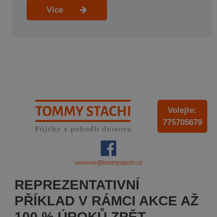
Více
Volejte:
775705679
uverove@tommystachi.cz
REPREZENTATIVNÍ
PŘÍKLAD V RÁMCI AKCE AŽ
100 % ÚROKŮ ZPĚT