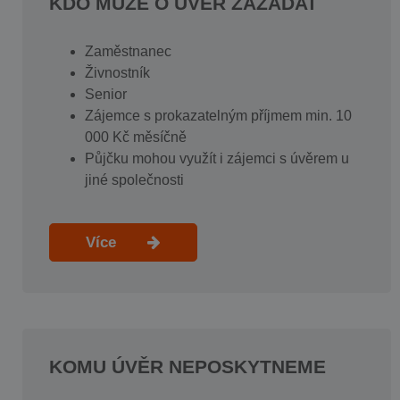
KDO MŮŽE O ÚVĚR ZAŽÁDAT
Zaměstnanec
Živnostník
Senior
Zájemce s prokazatelným příjmem min. 10
000 Kč měsíčně
Půjčku mohou využít i zájemci s úvěrem u
jiné společnosti
Více
KOMU ÚVĚR NEPOSKYTNEME