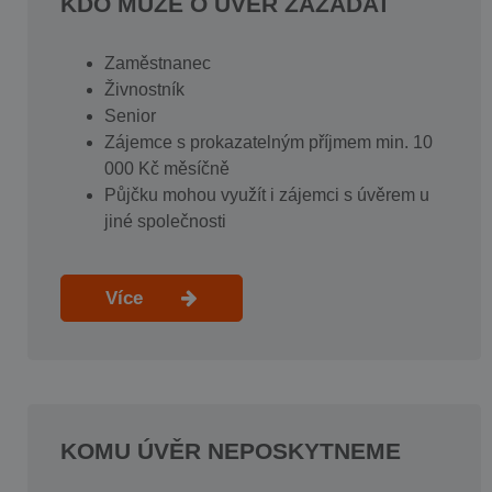
KDO MŮŽE O ÚVĚR ZAŽÁDAT
Zaměstnanec
Živnostník
Senior
Zájemce s prokazatelným příjmem min. 10
000 Kč měsíčně
Půjčku mohou využít i zájemci s úvěrem u
jiné společnosti
Více
KOMU ÚVĚR NEPOSKYTNEME