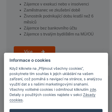
Zájemce v exekuci nebo v insolvenci
Zaměstnanec ve zkušební době
Živnostník podnikající dobu kratší než 6
měsíců
Zájemce bez bankovního účtu
Zájemce s trvalým bydlištěm na MÚ/OÚ
Více
Informace o cookies
Když kliknete na „Přijmout všechny cookies“,
poskytnete tím souhlas k jejich ukládání na vašem
zařízení, což pomáhá s navigací na stránce, s analýzou
využití dat a s našimi marketingovými snahami.
KDO JSME A NAŠE VÝHODY
Všechny volitelné cookies i odmítnout kliknutím
zde
.
Detaily o použitých cookies najdete v sekci
Zásady
cookies
.
Ryze česká společnost s 20letou tradicí
Našich služeb využilo více než 60 000
klientů