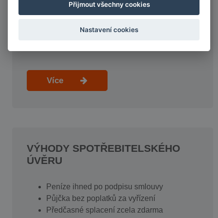
Přijmout všechny cookies
Jsme držiteli licence ČNB
Důkladně prověřujeme kredibilitu klientů
Nastavení cookies
Jsme přímý poskytovatel spotřebitelských
úvěrů
Více
VÝHODY SPOTŘEBITELSKÉHO
ÚVĚRU
Peníze ihned po podpisu smlouvy
Půjčka bez poplatků za vyřízení
Předčasné splacení zcela zdarma