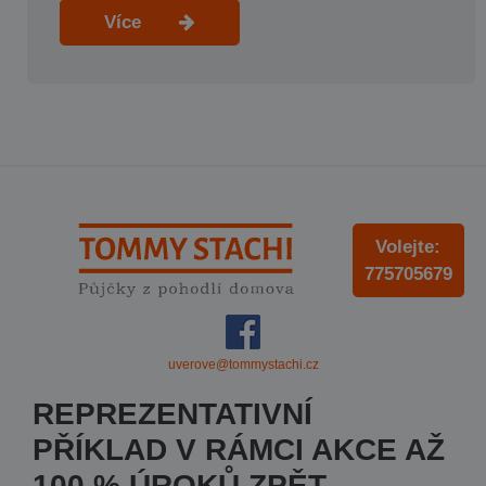
Více
Volejte:
775705679
uverove@tommystachi.cz
REPREZENTATIVNÍ
PŘÍKLAD V RÁMCI AKCE AŽ
100 % ÚROKŮ ZPĚT