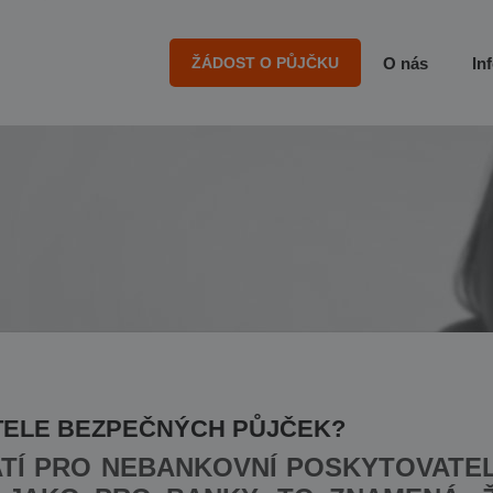
ŽÁDOST O PŮJČKU
O nás
In
ATELE BEZPEČNÝCH PŮJČEK?
ATÍ PRO NEBANKOVNÍ POSKYTOVATE