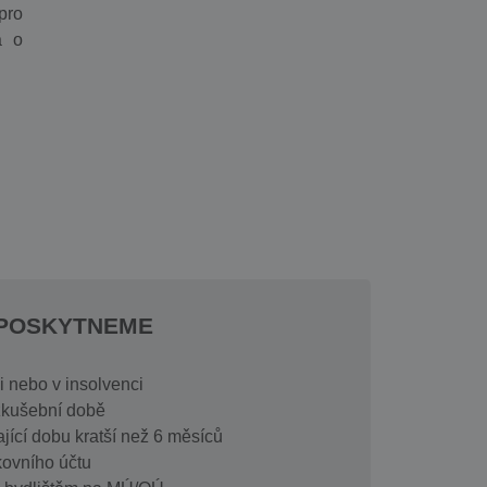
pro
a o
EPOSKYTNEME
 nebo v insolvenci
zkušební době
jící dobu kratší než 6 měsíců
ovního účtu