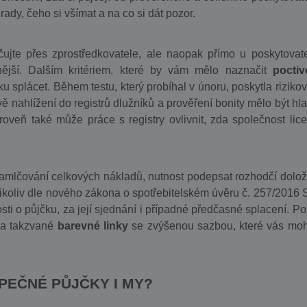
dy, čeho si všímat a na co si dát pozor.
ujte přes zprostředkovatele, ale naopak přímo u poskytovate
vnější. Dalším kritériem, které by vám mělo naznačit
poctiv
ku splácet. Během testu, který probíhal v únoru, poskytla riziko
vě nahlížení do registrů dlužníků a prověření bonity mělo být hla
veň také může práce s registry ovlivnit, zda společnost lice
zamlčování celkových nákladů, nutnost podepsat rozhodčí dolož
koliv dle nového zákona o spotřebitelském úvěru č. 257/2016 S
ti o půjčku, za její sjednání i případné předčasné splacení. Po
 na takzvané
barevné linky
se zvýšenou sazbou, které vás mo
PEČNÉ PŮJČKY I MY?