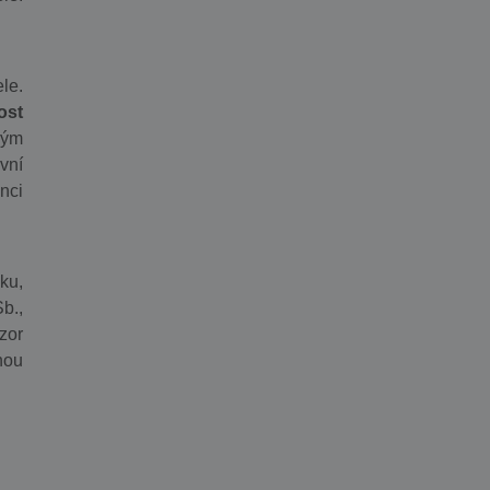
le.
ost
vým
vní
nci
ku,
b.,
zor
hou