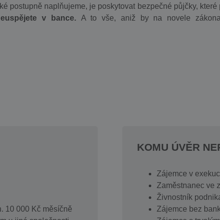
aké postupně naplňujeme, je poskytovat bezpečné půjčky, které 
neuspějete v bance.
A to vše, aniž by na novele zákon
KOMU ÚVĚR N
Zájemce v exekuci
Zaměstnanec ve 
Živnostník podnika
. 10 000 Kč měsíčně
Zájemce bez bank