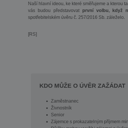
Naší hlavní ideou, ke které směřujeme a kterou t
vás budou představovat
první volbu, když 
spotřebitelském úvěru č. 257/2016 Sb. záleželo.
[RS]
KDO MŮŽE O ÚVĚR ZAŽÁDAT
Zaměstnanec
Živnostník
Senior
Zájemce s prokazatelným příjmem min