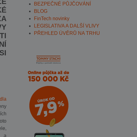
ŽE
BEZPEČNÉ PŮJČOVÁNÍ
KÉ
BLOG
ZA
FinTech novinky
VY
LEGISLATIVA A DALŠÍ VLIVY
PŘEHLED ÚVĚRŮ NA TRHU
TI
NÍ
SI
dla
eny
ích
oto
le,
i a