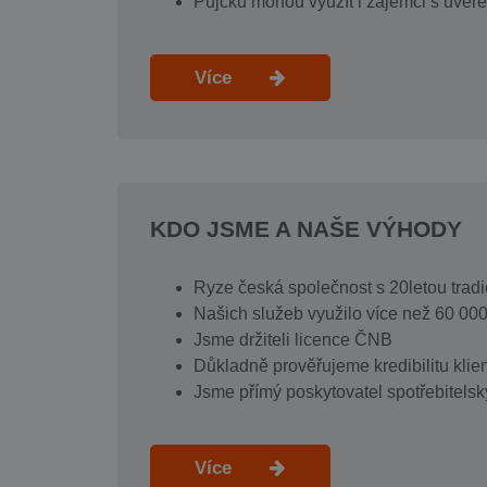
Půjčku mohou využít i zájemci s úvěre
Více
KDO JSME A NAŠE VÝHODY
Ryze česká společnost s 20letou tradi
Našich služeb využilo více než 60 000
Jsme držiteli licence ČNB
Důkladně prověřujeme kredibilitu klie
Jsme přímý poskytovatel spotřebitels
Více