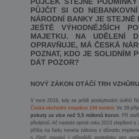
PŮJČEK STEJNÉ PODMÍNKY
PŮJČIT SI OD NEBANKOVNÍ
NÁRODNÍ BANKY JE STEJNĚ
JEŠTĚ VÝHODNĚJŠÍCH PO
MAJETKU. NA UDĚLENÍ D
OPRAVŇUJE, MÁ ČESKÁ NÁRO
POZNAT, KDO JE SOLIDNÍM 
DÁT POZOR?
NOVÝ ZÁKON OTÁČÍ TRH VZHŮR
V roce 2016, kdy se ještě poskytování úvěrů ří
Česká obchodní inspekce 194 kontrol
. Ve 39 pří
pokuty za více než 5,5 milionů korun
. Při da
předpisů. Ač nastalo oproti roku 2015 zlepšení o
přišla na řadu novela zákona z důvodu implemen
s čímž souvisí i přísnější podmínky pro pos