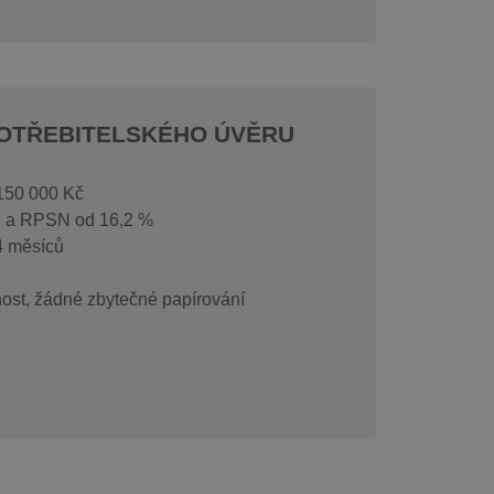
OTŘEBITELSKÉHO ÚVĚRU
 150 000 Kč
a. a RPSN od 16,2 %
4 měsíců
ost, žádné zbytečné papírování