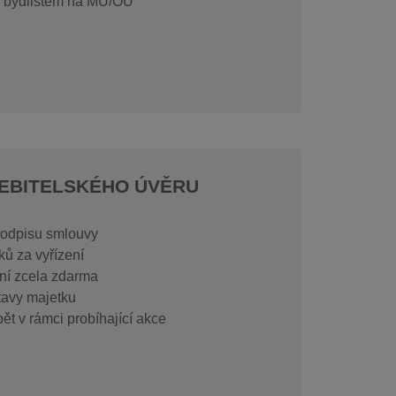
m bydlištěm na MÚ/OÚ
EBITELSKÉHO ÚVĚRU
podpisu smlouvy
ků za vyřízení
ní zcela zdarma
tavy majetku
ět v rámci probíhající akce