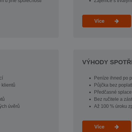
m u jiné společnosti
Zájemce s trvalý
Více
VÝHODY SPOTŘ
cí
Peníze ihned po 
 klientů
Půjčka bez poplat
Předčasné splace
ntů
Bez ručitele a zás
kých úvěrů
Až 100 % úroku zp
Více