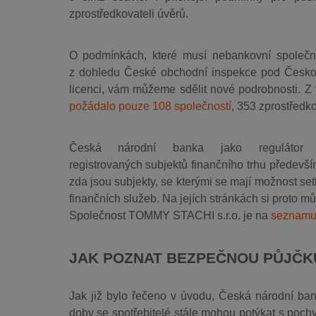
zprostředkovateli úvěrů.
O podmínkách, které musí nebankovní společno
z dohledu České obchodní inspekce pod Českou 
licenci, vám můžeme sdělit nové podrobnosti. Z
požádalo pouze 108 společností
, 353 zprostředk
Česká národní banka jako regulátor 
registrovaných subjektů finančního trhu především
zda jsou subjekty, se kterými se mají možnost se
finančních služeb. Na jejích stránkách si proto mů
Společnost TOMMY STACHI s.r.o. je na
seznamu
JAK POZNAT BEZPEČNOU PŮJČK
Jak již bylo řečeno v úvodu, Česká národní ba
doby se spotřebitelé stále mohou potýkat s pochy