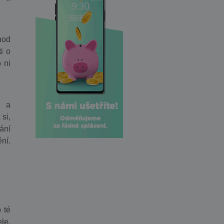
hod
i o
 ni
h a
si,
ání
ní.
 té
le.