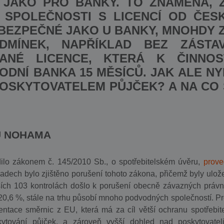
 JAKO PRO BANKY. TO ZNAMENÁ, 
 SPOLEČNOSTI S LICENCÍ OD ČES
 BEZPEČNÉ JAKO U BANKY, MNOHDY 
DMÍNEK, NAPŘÍKLAD BEZ ZÁSTA
ANÉ LICENCE, KTERÁ K ČINNOS
DNÍ BANKA 15 MĚSÍCŮ. JAK ALE NY
POSKYTOVATELEM PŮJČEK? A NA CO 
U NOHAMA
dilo zákonem č. 145/2010 Sb., o spotřebitelském úvěru,
prove
padech bylo zjištěno porušení tohoto zákona, přičemž byly ulož
lších 103 kontrolách došlo k porušení obecně závazných právn
 20,6 %, stále na trhu působí mnoho podvodných společností. Pr
tace směrnic z EU, která má za cíl větší ochranu spotřebite
kytování půjček, a zároveň vyšší dohled nad poskytovatel