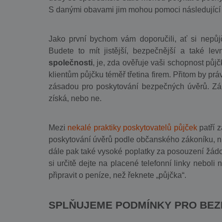
S danými obavami jim mohou pomoci následující ra
Jako první bychom vám doporučili, ať si nepůjč
Budete to mít jistější, bezpečnější a také le
společnosti
, je, zda ověřuje vaši schopnost půjč
klientům půjčku téměř třetina firem. Přitom by prá
zásadou pro poskytování bezpečných úvěrů. Záro
získá, nebo ne.
Mezi
nekalé praktiky poskytovatelů půjček
patří 
poskytování úvěrů podle občanského zákoníku, ni
dále pak také vysoké poplatky za posouzení žádos
si určitě dejte na placené telefonní linky neboli
připravit o peníze, než řeknete „půjčka“.
SPLŇUJEME PODMÍNKY PRO BEZ