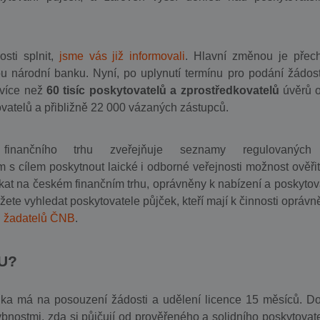
sti splnit,
jsme vás již informovali
. Hlavní změnou je přec
národní banku. Nyní, po uplynutí termínu pro podání žádost
 více než
60 tisíc poskytovatelů a zprostředkovatelů
úvěrů o
ovatelů a přibližně 22 000 vázaných zástupců.
finančního trhu zveřejňuje seznamy regulovanýc
 s cílem poskytnout laické i odborné veřejnosti možnost ověřit 
tkat na českém finančním trhu, oprávněny k nabízení a poskytov
žete vyhledat poskytovatele půjček, kteří mají k činnosti oprávně
 žadatelů ČNB
.
U?
nka má na posouzení žádosti a udělení licence 15 měsíců. Do
bnostmi, zda si půjčují od prověřeného a solidního poskytovate