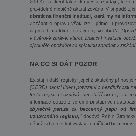
200 Kč, a klient tak získá veškeré údaje, které
pravidelně měsíčně aktualizována. V případě zji
obrátit na finanční instituci, která mylné infor
Zažádat o opravu však lze i přímo u provozovate
A pokud má klient oprávněný vroubek?
„Opozdí
v úvěrové zprávě, kterou finanční instituce obdr
ojedinělé opoždění se splátkou zabránit v získání
NA CO SI DÁT POZOR
Existují i další registry, jejichž skutečný přínos
(CERD) nabízí lidem potvrzení o bezdlužnosti na
tento registr neuznává, nenahlíží do něj ani m
informace pouze z veřejně přístupných databází
zbytečné peníze za bezcenný papír od firm
uznávaného registru,“
dodává Robin Stránský.
něhož si lze nechat vystavit například bezcenný C