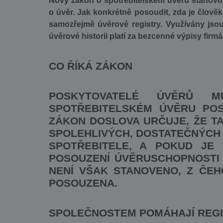
Nový zákon o spotřebitelském úvěru stanovuj
o úvěr. Jak konkrétně posoudit, zda je člově
samozřejmě úvěrové registry. Využívány jsou
úvěrové historii platí za bezcenné výpisy firmá
CO ŘÍKÁ ZÁKON
POSKYTOVATELÉ ÚVĚRŮ 
SPOTŘEBITELSKÉM ÚVĚRU POS
ZÁKON DOSLOVA URČUJE, ŽE TA
SPOLEHLIVÝCH, DOSTATEČNÝCH
SPOTŘEBITELE, A POKUD JE 
POSOUZENÍ ÚVĚRUSCHOPNOSTI 
NENÍ VŠAK STANOVENO, Z ČE
POSOUZENA.
SPOLEČNOSTEM POMÁHAJÍ REG