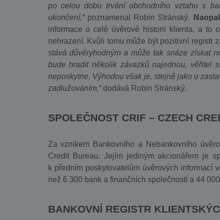
po celou dobu trvání obchodního vztahu s bank
ukončení,“
poznamenal Robin Stránský.
Naopak 
informace o celé úvěrové historii klienta, a to
nehrazení. Kvůli tomu může být pozitivní registr 
stává důvěryhodným a může tak snáze získat nov
bude hradit několik závazků najednou, věřitel 
neposkytne. Výhodou však je, stejně jako u zast
zadlužováním,“
dodává Robin Stránský.
SPOLEČNOST CRIF – CZECH CRE
Za vznikem Bankovního a Nebankovního úvěrové
Credit Bureau. Jejím jediným akcionářem je sp
k předním poskytovatelům úvěrových informací v
než 6 300 bank a finančních společností a 44 000
BANKOVNÍ REGISTR KLIENTSKÝC