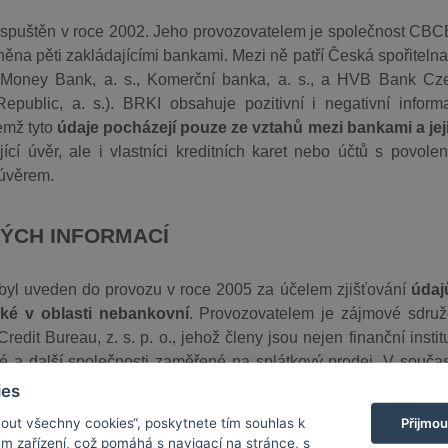
yl spuštěn v roce 2002. Jeho provozovatelem je společnost CBC
něna pěti zakládajícími bankami. Mezi ně patří Česká spořitelna,
 Money Bank, a. s., Komerční banka, a. s., a HVB Bank Cz
public, a. s.). BRKI obsahuje pozitivní i negativní inform
emž tyto
údaje pocházejí pouze ze vztahů mezi bankami a jej
ící úvěr, ale i vlastníci kreditních karet nebo účtů s povole
úvěrem.
ÝCH INFORMACÍ
) byl uveden do provozu v roce 2005 za účelem zjišťování
údaj
také v oblasti nebankovní
. Provozovatelem je zájmové sdruž
t Bureau, z. s. p. o., jehož členy jsou nejen finanční instit
vé a další společnosti zaměřené na splátkový prodej. V souča
ies
Přijmou
mout všechny cookies“, poskytnete tím souhlas k
em zařízení, což pomáhá s navigací na stránce, s