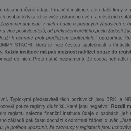
 obsahují různé údaje. Finanční instituce, ale i další firmy v n
kých osobách) týkající se výše získaného úvěru a měsíčních splát
„Zaznamenány jsou v nich i údaje o podaných žádostech o úv
 u více poskytovatelů, od překročení určitého počtu žádostí žá
louží k ochraně proti předlužení spotřebitele,“
upozorňuje Ro
OMMY STACHI, která je ryze českou společností s třináctile
ky.
Každá instituce má pak možnost nahlížet pouze do regist
formací do nich. Proto nutně neznamená, že osoba nehradící 
tivní. Typickými představiteli těch pozitivních jsou BRKI a NR
ozoval pouze registry dlužníků, které jsou negativní.
Rozdíl m
ním registru nalezne finanční instituce údaje o osobách, jež 
eho základě pak často dochází k odmítnutí žádosti o úvěr.
„Jest
ru, je potřeba upozornit, že záznamy v registrech jsou uchováv