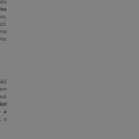
sou
oba
va.
cí.
ena
 mu
íků
šem
ává
atí
o a
, u