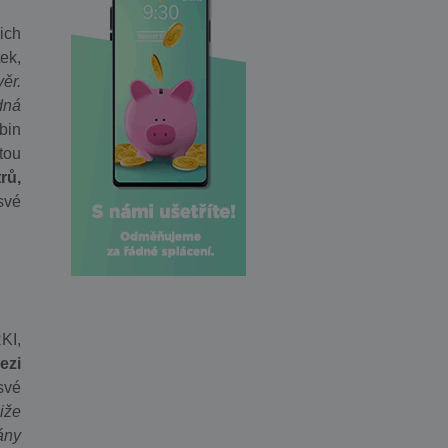
ich
ek,
ěr.
dná
bin
tou
rů,
své
KI,
ezi
své
liže
ány