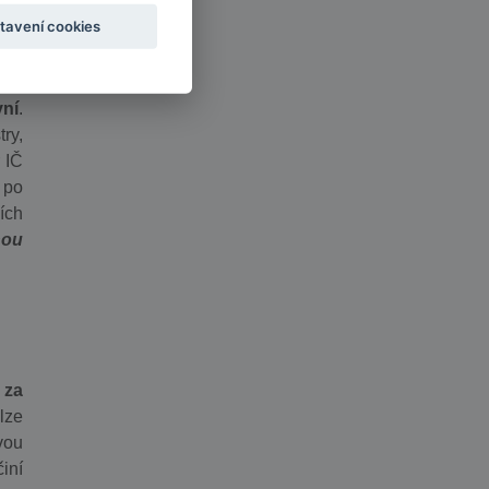
tavení cookies
oli
e o
vní
.
ry,
 IČ
 po
ích
nou
t
za
lze
vou
iní