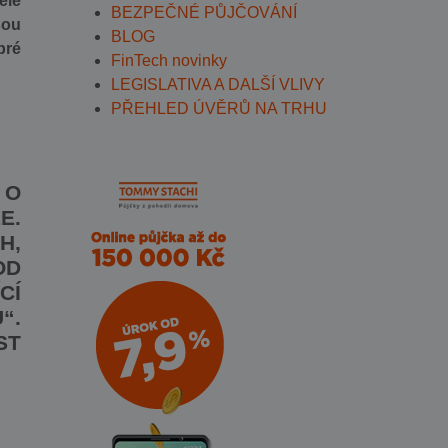
ele
BEZPEČNÉ PŮJČOVÁNÍ
sou
BLOG
bré
FinTech novinky
LEGISLATIVA A DALŠÍ VLIVY
PŘEHLED ÚVĚRŮ NA TRHU
 O
E.
H,
OD
CÍ
“.
ST