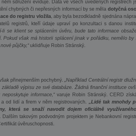
 o něm sdružení eviduje. Data ve všech uvedených registrech j
štění chybných či nepřesných informací by se měla
dotyčná os
mace do registru vložila
, aby byla bezodkladně sjednána nápra
lů registrů, kteří údaje upraví po konzultaci s danou institu
-li se klient se splácením úvěru, bude tato informace obsaž
ží. Pokud však má historii splácení jinak v pořádku, nemělo by
 nové půjčky,“
uklidňuje Robin Stránský.
 je však přinejmenším pochybný.
„Například Centrální registr dlužn
 základě výpisu ze své databáze. Žádná finanční instituce ov
u neposkytuje informace,“
varuje Robin Stránský. CERD získ
 a od lidí a firem v něm registrovaných.
„Lidé tak mnohdy pl
y, která se snaží navodit dojem oficiálně využívanéh
 Dalším takovým podvodným projektem je Nebankovní registr
ertifikát úvěruschopnosti.