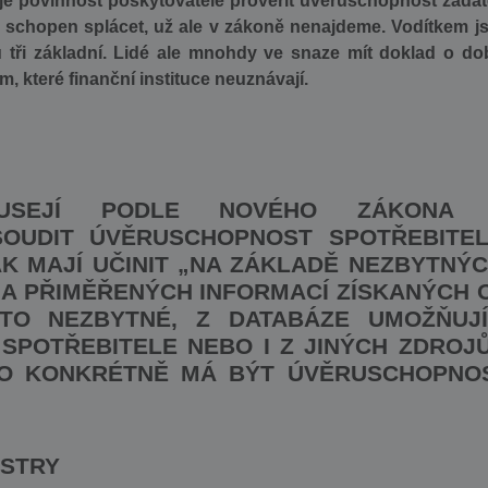
e povinnost poskytovatele prověřit úvěruschopnost žadat
k schopen splácet, už ale v zákoně nenajdeme. Vodítkem j
 tři základní. Lidé ale mnohdy ve snaze mít doklad o do
m, které finanční instituce neuznávají.
MUSEJÍ PODLE NOVÉHO ZÁKONA
OUDIT ÚVĚRUSCHOPNOST SPOTŘEBITEL
K MAJÍ UČINIT „NA ZÁKLADĚ NEZBYTNÝC
 A PŘIMĚŘENÝCH INFORMACÍ ZÍSKANÝCH 
TO NEZBYTNÉ, Z DATABÁZE UMOŽŇUJÍ
SPOTŘEBITELE NEBO I Z JINÝCH ZDROJŮ
HO KONKRÉTNĚ MÁ BÝT ÚVĚRUSCHOPNO
ISTRY