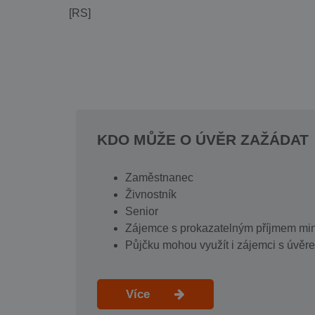
[RS]
KDO MŮŽE O ÚVĚR ZAŽÁDAT
Zaměstnanec
Živnostník
Senior
Zájemce s prokazatelným příjmem min
Půjčku mohou využít i zájemci s úvěre
Více