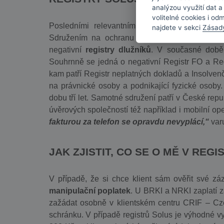
analýzou využití dat 
volitelné cookies i od
Posledními relevantními registry jsou ty pr
najdete v sekci
Zásad
Sdružením na ochranu leasingu a úvěrů spotře
negativní
registry dlužníků
. V současné době
Souhrnně se jedná o negativní Registr FO a Regist
kam patří Registr neplatných dokladů a Insolvenčn
na právnické osoby a podnikající fyzické osoby
dobu tří let. Samotné sdružení patří v České repu
úvěrových společností též například i mobilní ope
fakturou za telefon se opravdu nevyplácí,“
varu
JAK ZJISTIT, CO SE O MĚ V REGI
V případě, že si chce klient sám ověřit své zá
manipulační poplatek
. U BRKI a NRKI zaplatí z
zažádat osobně v klientském centru CRIF – Cze
schránku. V případě registrů Solus je výhodné v