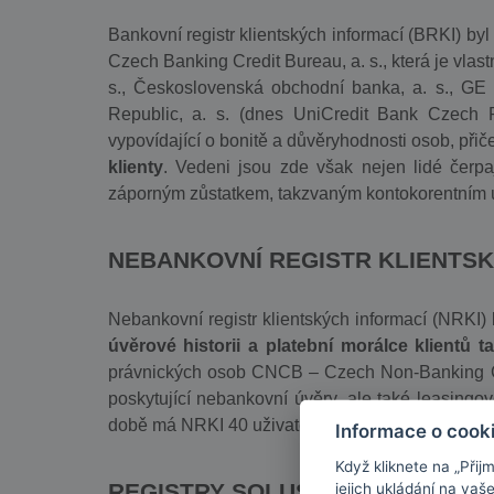
Bankovní registr klientských informací (BRKI) b
Czech Banking Credit Bureau, a. s., která je vlast
s., Československá obchodní banka, a. s., GE
Republic, a. s. (dnes UniCredit Bank Czech Re
vypovídající o bonitě a důvěryhodnosti osob, přič
klienty
. Vedeni jsou zde však nejen lidé čerpaj
záporným zůstatkem, takzvaným kontokorentním 
NEBANKOVNÍ REGISTR KLIENTSK
Nebankovní registr klientských informací (NRKI
úvěrové historii a platební morálce klientů 
právnických osob CNCB – Czech Non-Banking Credi
poskytující nebankovní úvěry, ale také leasingo
době má NRKI 40 uživatelů.
Informace o cook
Když kliknete na „Přij
REGISTRY SOLUS
jejich ukládání na vaš