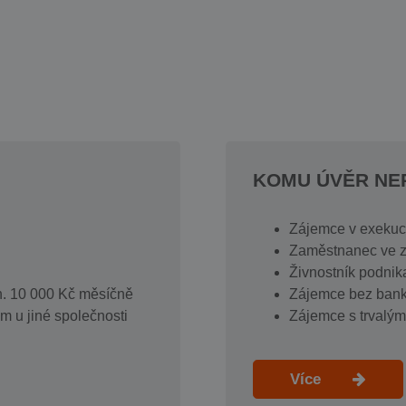
KOMU ÚVĚR N
Zájemce v exekuci
Zaměstnanec ve 
Živnostník podnika
. 10 000 Kč měsíčně
Zájemce bez bank
m u jiné společnosti
Zájemce s trvalý
Více