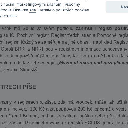
a s našimi marketingovými snahami. Všechny
Nas
mítnout kliknutím
zde
. Detaily o použitých cookies
ovozované zájmovým sdružením právnických osob Solus, neb
y cookies
.
bitelům. Jak již bylo řečeno výše, dříve se jednalo pouz
 však má Solus ve svém portfoliu
zahrnut i registr poziti
r IČ, Pozitivní registr, Registr třetích stran a Pomocné regist
í registr. Každý se zaměřuje na jiné oblasti, například Registr
. Oproti BRKI a NRKI jsou v registrech informace uchovávány
blice k nejrozšířenějším, jeho členy tak jsou kromě bank a dalš
rátoři a dodavatelé energií.
„Mávnout rukou nad nezaplace
je Robin Stránský.
STRECH PÍŠE
znamy v registrech a zjistit, zda má vroubek, může tak učini
a on-line verzi 100 Kč a za papírovou 200 Kč, přičemž o výpis 
ch Credit Bureau, on-line, e-mailem, poštou nebo přes dato
yužít zaslání Písemného výpisu z registrů SOLUS, jehož cena č