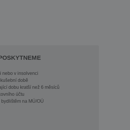
EPOSKYTNEME
 nebo v insolvenci
zkušební době
jící dobu kratší než 6 měsíců
ovního účtu
m bydlištěm na MÚ/OÚ