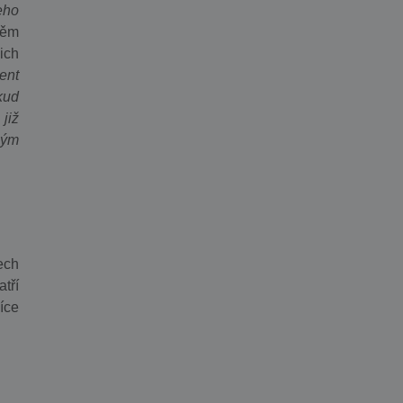
eho
něm
ich
ient
kud
již
ným
ech
tří
íce