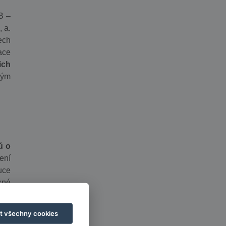
B –
 a.
ech
ace
ich
ným
ů o
ení
uce
sné
t všechny cookies