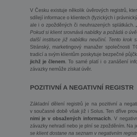
V Česku existuje několik úvěrových registrů, které
sdílejí informace o klientech (fyzických i právnic
ale i o zpožděných či neuhrazených splátkách.
Pokud si klient srovnává nabídky a požádá o úvěr
další instituce již nabídku neučiní. Tento krok s
Stránský, marketingový manažer společnosti T
tradicí a svým klientům poskytuje bezpečné půjč
jichž je členem
. To samé platí i o zanášení in
závazky nemůže získat úvěr.
POZITIVNÍ A NEGATIVNÍ REGISTR
Základní dělení registrů je na pozitivní a nega
v současné době však již i Solus. Ten dříve prov
nimi je v obsažených informacích
. V negativ
závazky nehradí nebo je plní se zpožděním. Na j
se klient dostane na seznam v negativním regist