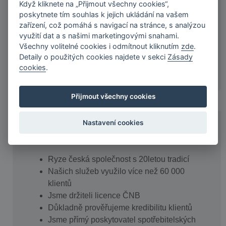
měsíců
Když kliknete na „Přijmout všechny cookies“,
poskytnete tím souhlas k jejich ukládání na vašem
Zájemce bez bankovního účtu
zařízení, což pomáhá s navigací na stránce, s analýzou
Zájemce s trvalým bydlištěm na MÚ/OÚ
využití dat a s našimi marketingovými snahami.
Všechny volitelné cookies i odmítnout kliknutím
zde
.
Detaily o použitých cookies najdete v sekci
Zásady
Více
cookies
.
Přijmout všechny cookies
Nastavení cookies
KDO JSME A NAŠE VÝHODY
Ryze česká společnost s 20letou tradicí
Našich služeb využilo více než 60 000
klientů
Jsme držiteli licence ČNB
Důkladně prověřujeme kredibilitu klientů
Jsme přímý poskytovatel spotřebitelských