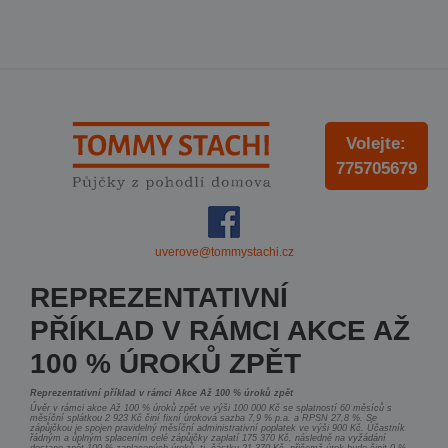
Volejte:
775705679
uverove@tommystachi.cz
REPREZENTATIVNÍ
PŘÍKLAD V RÁMCI AKCE AŽ
100 % ÚROKŮ ZPĚT
Reprezentativní příklad v rámci Akce Až 100 % úroků zpět
Úvěr v rámci akce Až 100 % úroků zpět ve výši 100 000 Kč se splatností 60 měsíců s
měsíční splátkou 2 923 Kč činí fixní úroková sazba 7,9 % p.a. a RPSN 27,8 %. Se
zápůjčkou je spojen pravidelný měsíční administrativní poplatek ve výši 900 Kč. Účastník
řádným a úplným splacením celé zápůjčky zaplatí 175 370 Kč, následně na vyžádání
dostane zpět 100 % zaplacených úroků, tj. částku 21 370 Kč, přičemž úrok bude činit 0 %