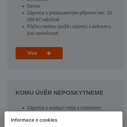
Senior
Zájemce s prokazatelným příjmem min. 10
000 Kč měsíčně
Půjčku mohou využít i zájemci s úvěrem u
jiné společnosti
Více
KOMU ÚVĚR NEPOSKYTNEME
Zájemce v exekuci nebo v insolvenci
Zaměstnanec ve zkušební době
Informace o cookies
Živnostník podnikající dobu kratší než 6