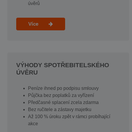
úvěrů
Více
VÝHODY SPOTŘEBITELSKÉHO
ÚVĚRU
Peníze ihned po podpisu smlouvy
Půjčka bez poplatků za vyřízení
Předčasné splacení zcela zdarma
Bez ručitele a zástavy majetku
Až 100 % úroku zpět v rámci probíhající
akce