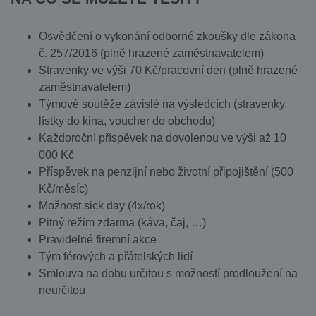
Osvědčení o vykonání odborné zkoušky dle zákona
č. 257/2016 (plně hrazené zaměstnavatelem)
Stravenky ve výši 70 Kč/pracovní den (plně hrazené
zaměstnavatelem)
Týmové soutěže závislé na výsledcích (stravenky,
lístky do kina, voucher do obchodu)
Každoroční příspěvek na dovolenou ve výši až 10
000 Kč
Příspěvek na penzijní nebo životní připojištění (500
Kč/měsíc)
Možnost sick day (4x/rok)
Pitný režim zdarma (káva, čaj, …)
Pravidelné firemní akce
Tým férových a přátelských lidí
Smlouva na dobu určitou s možností prodloužení na
neurčitou