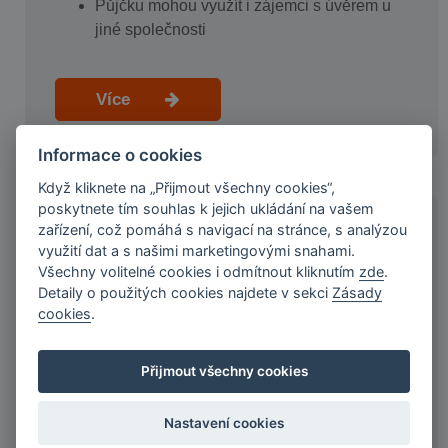
Půjčku mohou využít i zájemci s úvěrem u
jiné společnosti
Více
Informace o cookies
Když kliknete na „Přijmout všechny cookies“,
poskytnete tím souhlas k jejich ukládání na vašem
zařízení, což pomáhá s navigací na stránce, s analýzou
KOMU ÚVĚR NEPOSKYTNEME
využití dat a s našimi marketingovými snahami.
Všechny volitelné cookies i odmítnout kliknutím
zde
.
Detaily o použitých cookies najdete v sekci
Zásady
Zájemce v exekuci nebo v insolvenci
cookies
.
Zaměstnanec ve zkušební době
Živnostník podnikající dobu kratší než 6
měsíců
Přijmout všechny cookies
Zájemce bez bankovního účtu
Zájemce s trvalým bydlištěm na MÚ/OÚ
Nastavení cookies