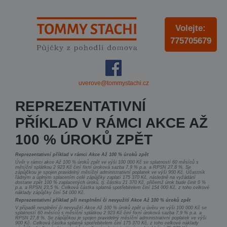
Volejte:
775705679
uverove@tommystachi.cz
REPREZENTATIVNÍ
PŘÍKLAD V RÁMCI AKCE AŽ
100 % ÚROKŮ ZPĚT
Reprezentativní příklad v rámci Akce Až 100 % úroků zpět
Úvěr v rámci akce Až 100 % úroků zpět ve výši 100 000 Kč se splatností 60 měsíců s
měsíční splátkou 2 923 Kč činí fixní úroková sazba 7,9 % p.a. a RPSN 27,8 %. Se
zápůjčkou je spojen pravidelný měsíční administrativní poplatek ve výši 900 Kč. Účastník
řádným a úplným splacením celé zápůjčky zaplatí 175 370 Kč, následně na vyžádání
dostane zpět 100 % zaplacených úroků, tj. částku 21 370 Kč, přičemž úrok bude činit 0 %
p.a. a RPSN 23,5 %. Celková částka splatná spotřebitelem činí 154 000 Kč, z toho celkové
náklady zápůjčky činí 54 000 Kč.
Reprezentativní příklad při nesplnění či nevyužití Akce Až 100 % úroků zpět
V případě nesplnění či nevyužití Akce Až 100 % úroků zpět u úvěru ve výši 100 000 Kč se
splatností 60 měsíců s měsíční splátkou 2 923 Kč činí fixní úroková sazba 7,9 % p.a. a
RPSN 27,8 %. Se zápůjčkou je spojen pravidelný měsíční administrativní poplatek ve výši
900 Kč. Celková částka splatná spotřebitelem činí 175 370 Kč, z toho celkové náklady