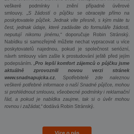
veškeré podmínky i znění případné úvěrové
smlouvy.
„S žádostí o půjčku se obracejte přímo na
poskytovatele půjček. Jednak víte přesně, s kým máte tu
čest, jednak údaje, které zadáváte do
formuláře žádosti,
neputují nikomu jinému,“
doporučuje Robin Stránský.
Nabídku si samozřejmě můžete nechat vypracovat u více
poskytovatelů najednou, pokud je společnost seriózní,
návrh smlouvy vám zašle k prostudování ještě před jejím
podepsáním.
„
Pro lepší komfort zájemců o půjčku jsme
aktuálně zprovoznili novou verzi stránek
www.snadnapujcka.cz.
Spotřebitelé zde naleznou
veškeré potřebné informace o naší Snadné půjčce, mohou
si prohlédnout smlouvu, všeobecné podmínky i reklamační
řád, a pokud je nabídka zaujme, tak si o úvěr mohou
rovnou i zažádat,“
dodává Robin Stránský.
Více o nás