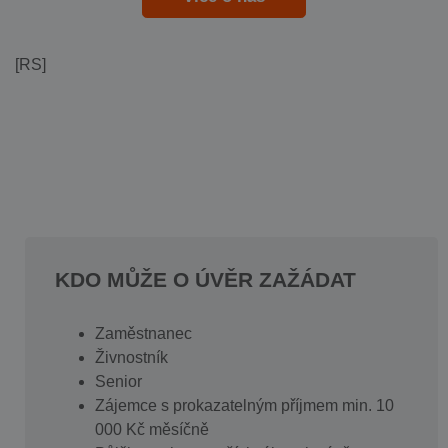
[RS]
KDO MŮŽE O ÚVĚR ZAŽÁDAT
Zaměstnanec
Živnostník
Senior
Zájemce s prokazatelným příjmem min. 10
000 Kč měsíčně