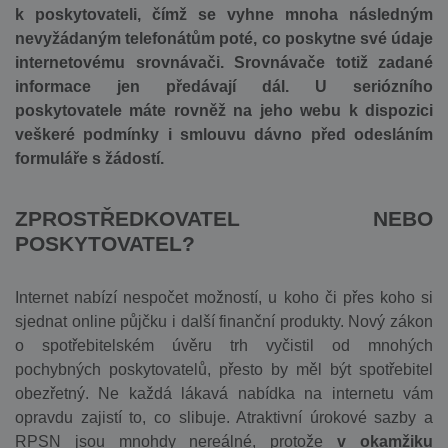
k poskytovateli, čímž se vyhne mnoha následným
nevyžádaným telefonátům poté, co poskytne své údaje
internetovému srovnávači. Srovnávače totiž zadané
informace jen předávají dál. U seriózního
poskytovatele máte rovněž na jeho webu k dispozici
veškeré podmínky i smlouvu dávno před odesláním
formuláře s žádostí.
ZPROSTŘEDKOVATEL NEBO
POSKYTOVATEL?
Internet nabízí nespočet možností, u koho či přes koho si
sjednat online půjčku i další finanční produkty. Nový zákon
o spotřebitelském úvěru trh vyčistil od mnohých
pochybných poskytovatelů, přesto by měl být spotřebitel
obezřetný. Ne každá lákavá nabídka na internetu vám
opravdu zajistí to, co slibuje. Atraktivní úrokové sazby a
RPSN jsou mnohdy nereálné, protože
v okamžiku