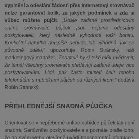
vyplnění a odeslání žádosti přes internetový srovnávač
nelze garantovat kolik, za jakých podmínek a zda si
vůbec můžete půjčit
.
„Údaje zadané prostřednictvím
online srovnávače půjček jsou nejprve odeslány
poskytovateli, který následně vyhodnotí vaši bonitu.
Konkrétní nabídka nejspíše nebude tak výhodná, jak se
původně zdálo,“
upozorňuje Robin Stránský, náš
marketingový manažer.
„Žadatelé by si také měli uvědomit,
že téměř všechny srovnávače předávají zadané údaje více
poskytovatelům. Lidé pak často musejí čelit mnoha
telefonátům s nabídkami půjček od různých firem,“
dodává
Robin Stránský.
PŘEHLEDNĚJŠÍ SNADNÁ PŮJČKA
Orientovat se v nepřeberné online nabídce půjček tak není
snadné. Seriózního poskytovatele ale poznáte podle toho,
že na svém webu otevřeně uvádí transparentní informace,