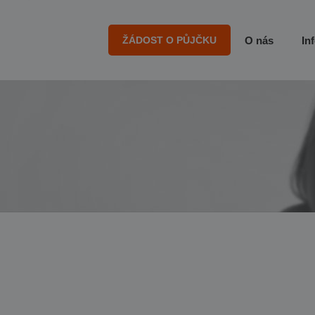
ŽÁDOST O PŮJČKU
O nás
In