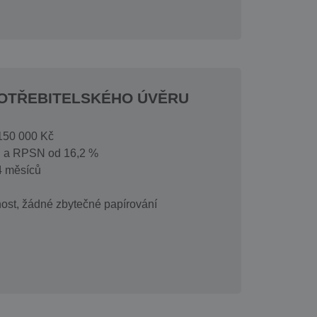
OTŘEBITELSKÉHO ÚVĚRU
 150 000 Kč
a. a RPSN od 16,2 %
4 měsíců
ost, žádné zbytečné papírování