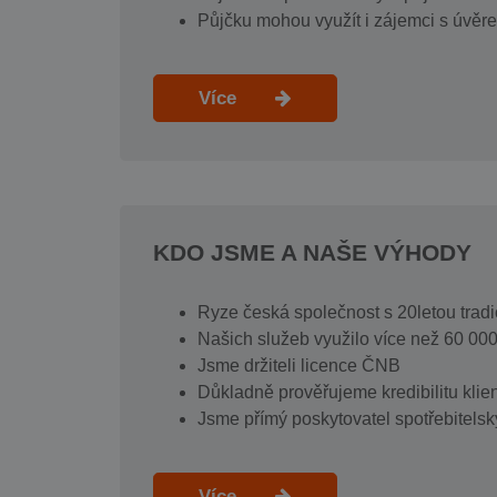
Půjčku mohou využít i zájemci s úvěre
Více
KDO JSME A NAŠE VÝHODY
Ryze česká společnost s 20letou tradi
Našich služeb využilo více než 60 000
Jsme držiteli licence ČNB
Důkladně prověřujeme kredibilitu klie
Jsme přímý poskytovatel spotřebitels
Více