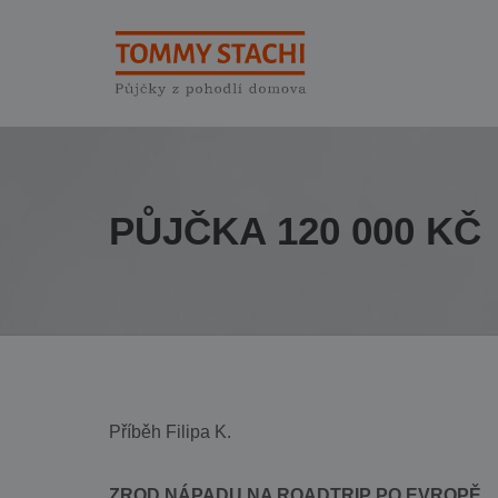
PŮJČKA 120 000 KČ
Příběh Filipa K.
ZROD NÁPADU NA ROADTRIP PO EVROPĚ