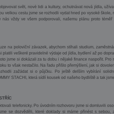
objevovat svět, nové lidi a kultury, ochutnávat nová jídla, užíva
vou velkou cestu jsme se rozhodli vydat hned po vysoké škole, 
lé nás vždy ve všem podporovali, našemu plánu proto téměř 
ze na poloviční závazek, abychom stíhali studium, zaměstnán
platili veškeré pravidelné výdaje od jídla, bydlení až po dopra
oto jsme si dokázali za tu dobu i nějaké finance naspořit. Pro 
oku to však nestačilo. Na řadu přišlo přemýšlení, jak si dovole
hodli zažádat si o půjčku. Po ještě delším vybírání solidn
TOMMY STACHI, která sídlí kousek od našeho bydliště a tak jsme
STŘÍC
ktovali telefonicky. Po úvodním rozhovoru jsme si domluvili oso
me se dozvěděli, které doklady si máme přinést s sebou, 