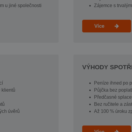
m u jiné společnosti
Zájemce s trvalý
Více
VÝHODY SPOTŘ
cí
Peníze ihned po 
 klientů
Půjčka bez poplat
Předčasné splace
ntů
Bez ručitele a zás
kých úvěrů
Až 100 % úroku zp
Více