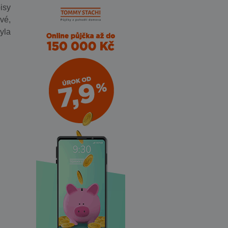
isy
vé,
yla