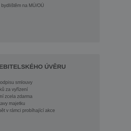
m bydlištěm na MÚ/OÚ
EBITELSKÉHO ÚVĚRU
podpisu smlouvy
ků za vyřízení
ní zcela zdarma
tavy majetku
ět v rámci probíhající akce