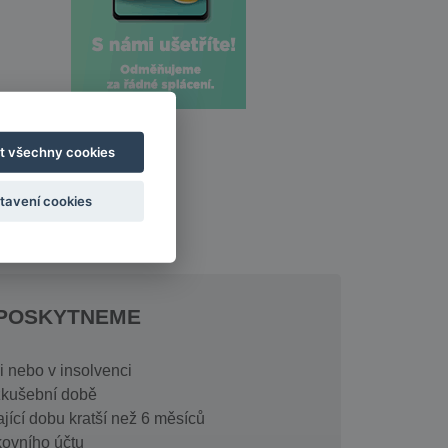
t všechny cookies
tavení cookies
EPOSKYTNEME
 nebo v insolvenci
zkušební době
jící dobu kratší než 6 měsíců
ovního účtu