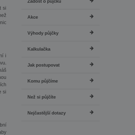
Žádost o půjčku
t si
než
Akce
nic
Výhody půjčky
Kalkulačka
í i
vu.
Jak postupovat
náš
nou
Komu půjčíme
ích
 si
Než si půjčíte
Nejčastější dotazy
bní
aby