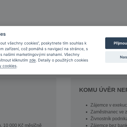
ies
Přijmou
mout všechny cookies“, poskytnete tím souhlas k
em zařízení, což pomáhá s navigací na stránce, s
a s našimi marketingovými snahami. Všechny
Nas
mítnout kliknutím
zde
. Detaily o použitých cookies
y cookies
.
KOMU ÚVĚR N
Zájemce v exekuci
Zaměstnanec ve 
Živnostník podnika
. 10 000 Kč měsíčně
Zájemce bez bank