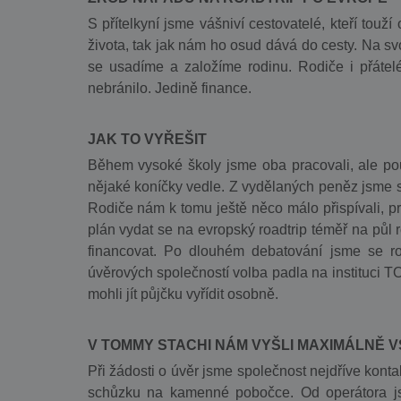
S přítelkyní jsme vášniví cestovatelé, kteří touží 
života, tak jak nám ho osud dává do cesty. Na s
se usadíme a založíme rodinu. Rodiče i přáte
nebránilo. Jedině finance.
JAK TO VYŘEŠIT
Během vysoké školy jsme oba pracovali, ale pou
nějaké koníčky vedle. Z vydělaných peněz jsme si 
Rodiče nám k tomu ještě něco málo přispívali, pr
plán vydat se na evropský roadtrip téměř na půl r
financovat. Po dlouhém debatování jsme se roz
úvěrových společností volba padla na instituci 
mohli jít půjčku vyřídit osobně.
V TOMMY STACHI NÁM VYŠLI MAXIMÁLNĚ V
Při žádosti o úvěr jsme společnost nejdříve konta
schůzku na kamenné pobočce. Od operátora js