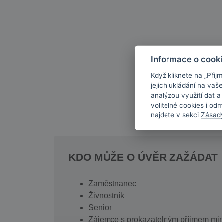
Informace o cook
Když kliknete na „Přij
jejich ukládání na vaš
analýzou využití dat 
volitelné cookies i od
najdete v sekci
Zásad
KDO MŮŽE O ÚVĚR ZAŽÁDAT
Zaměstnanec
Živnostník
Senior
Zájemce s prokazatelným příjmem min