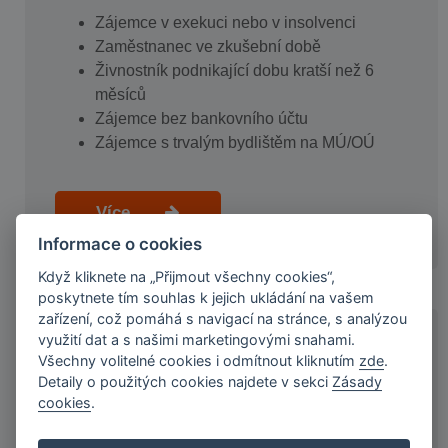
Zájemce v exekuci nebo v insolvenci
Zaměstnanec ve zkušební době
Živnostník podnikající dobu kratší než 6
měsíců
Zájemce bez bankovního účtu
Zájemce s trvalým bydlištěm na MÚ/OÚ
Více
Informace o cookies
Když kliknete na „Přijmout všechny cookies“,
poskytnete tím souhlas k jejich ukládání na vašem
zařízení, což pomáhá s navigací na stránce, s analýzou
využití dat a s našimi marketingovými snahami.
KDO JSME A NAŠE VÝHODY
Všechny volitelné cookies i odmítnout kliknutím
zde
.
Detaily o použitých cookies najdete v sekci
Zásady
cookies
.
Ryze česká společnost s 20letou tradicí
Našich služeb využilo více než 60 000