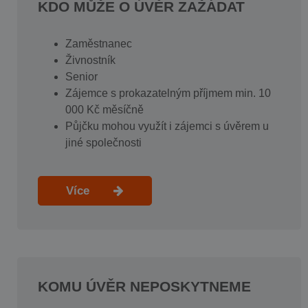
KDO MŮŽE O ÚVĚR ZAŽÁDAT
Zaměstnanec
Živnostník
Senior
Zájemce s prokazatelným příjmem min. 10
000 Kč měsíčně
Půjčku mohou využít i zájemci s úvěrem u
jiné společnosti
Více
KOMU ÚVĚR NEPOSKYTNEME