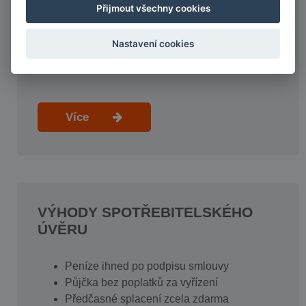
klientů
Přijmout všechny cookies
Jsme držiteli licence ČNB
Důkladně prověřujeme kredibilitu klientů
Nastavení cookies
Jsme přímý poskytovatel spotřebitelských
úvěrů
Více
VÝHODY SPOTŘEBITELSKÉHO
ÚVĚRU
Peníze ihned po podpisu smlouvy
Půjčka bez poplatků za vyřízení
Předčasné splacení zcela zdarma