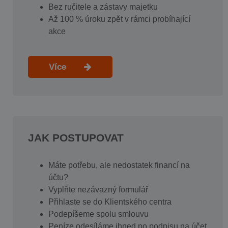
Bez ručitele a zástavy majetku
Až 100 % úroku zpět v rámci probíhající
akce
Více
JAK POSTUPOVAT
Máte potřebu, ale nedostatek financí na
účtu?
Vyplňte nezávazný formulář
Přihlaste se do Klientského centra
Podepíšeme spolu smlouvu
Peníze odesíláme ihned po podpisu na účet