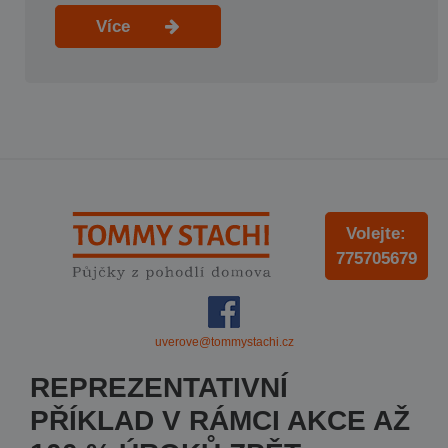
Více
Volejte:
775705679
uverove@tommystachi.cz
REPREZENTATIVNÍ
PŘÍKLAD V RÁMCI AKCE AŽ