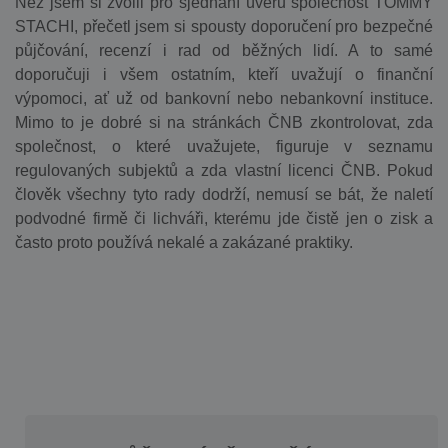
Než jsem si zvolil pro sjednání úvěru společnost TOMMY
STACHI, přečetl jsem si spousty doporučení pro bezpečné
půjčování, recenzí i rad od běžných lidí. A to samé
doporučuji i všem ostatním, kteří uvažují o finanční
výpomoci, ať už od bankovní nebo nebankovní instituce.
Mimo to je dobré si na stránkách ČNB zkontrolovat, zda
společnost, o které uvažujete, figuruje v seznamu
regulovaných subjektů a zda vlastní licenci ČNB. Pokud
člověk všechny tyto rady dodrží, nemusí se bát, že naletí
podvodné firmě či lichváři, kterému jde čistě jen o zisk a
často proto používá nekalé a zakázané praktiky.