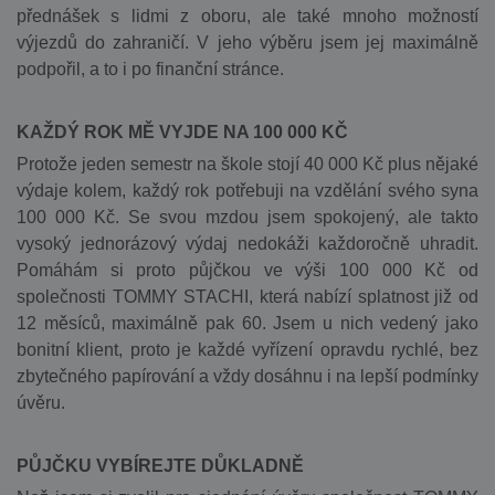
přednášek s lidmi z oboru, ale také mnoho možností
výjezdů do zahraničí. V jeho výběru jsem jej maximálně
podpořil, a to i po finanční stránce.
KAŽDÝ ROK MĚ VYJDE NA 100 000 KČ
Protože jeden semestr na škole stojí 40 000 Kč plus nějaké
výdaje kolem, každý rok potřebuji na vzdělání svého syna
100 000 Kč. Se svou mzdou jsem spokojený, ale takto
vysoký jednorázový výdaj nedokáži každoročně uhradit.
Pomáhám si proto půjčkou ve výši 100 000 Kč od
společnosti TOMMY STACHI, která nabízí splatnost již od
12 měsíců, maximálně pak 60. Jsem u nich vedený jako
bonitní klient, proto je každé vyřízení opravdu rychlé, bez
zbytečného papírování a vždy dosáhnu i na lepší podmínky
úvěru.
PŮJČKU VYBÍREJTE DŮKLADNĚ