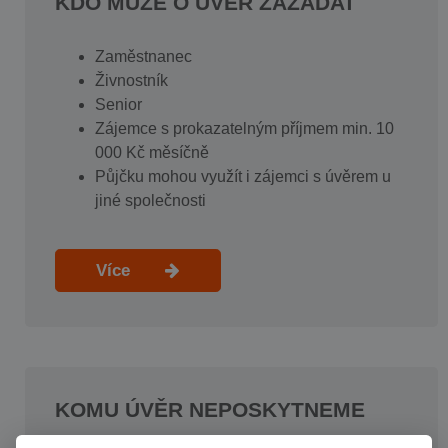
KDO MŮŽE O ÚVĚR ZAŽÁDAT
Zaměstnanec
Živnostník
Senior
Zájemce s prokazatelným příjmem min. 10
000 Kč měsíčně
Půjčku mohou využít i zájemci s úvěrem u
jiné společnosti
Více
KOMU ÚVĚR NEPOSKYTNEME