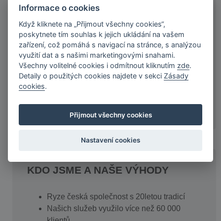
Informace o cookies
Zájemce v exekuci nebo v insolvenci
Zaměstnanec ve zkušební době
Když kliknete na „Přijmout všechny cookies“,
Živnostník podnikající dobu kratší než 6
poskytnete tím souhlas k jejich ukládání na vašem
měsíců
zařízení, což pomáhá s navigací na stránce, s analýzou
využití dat a s našimi marketingovými snahami.
Zájemce bez bankovního účtu
Všechny volitelné cookies i odmítnout kliknutím
zde
.
Zájemce s trvalým bydlištěm na MÚ/OÚ
Detaily o použitých cookies najdete v sekci
Zásady
cookies
.
Více
Přijmout všechny cookies
Nastavení cookies
KDO JSME A NAŠE VÝHODY
Ryze česká společnost s 20letou tradicí
Našich služeb využilo více než 60 000
klientů