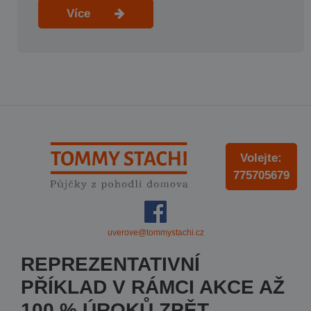
Více
Volejte:
775705679
uverove@tommystachi.cz
REPREZENTATIVNÍ
PŘÍKLAD V RÁMCI AKCE AŽ
100 % ÚROKŮ ZPĚT