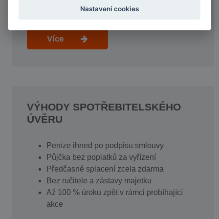
úvěrů
Nastavení cookies
Více
VÝHODY SPOTŘEBITELSKÉHO
ÚVĚRU
Peníze ihned po podpisu smlouvy
Půjčka bez poplatků za vyřízení
Předčasné splacení zcela zdarma
Bez ručitele a zástavy majetku
Až 100 % úroku zpět v rámci probíhající
akce