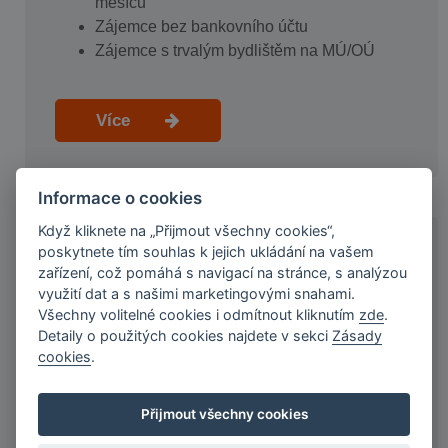
měsíců
Zájemce bez bankovního účtu
Zájemce s trvalým bydlištěm na MÚ/OÚ
Více
Informace o cookies
Když kliknete na „Přijmout všechny cookies“,
poskytnete tím souhlas k jejich ukládání na vašem
KDO JSME A NAŠE VÝHODY
zařízení, což pomáhá s navigací na stránce, s analýzou
využití dat a s našimi marketingovými snahami.
Ryze česká společnost s 20letou tradicí
Všechny volitelné cookies i odmítnout kliknutím
zde
.
Detaily o použitých cookies najdete v sekci
Zásady
Našich služeb využilo více než 60 000
cookies
.
klientů
Jsme držiteli licence ČNB
Důkladně prověřujeme kredibilitu klientů
Přijmout všechny cookies
Jsme přímý poskytovatel spotřebitelských