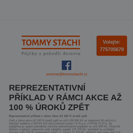
Volejte:
775705679
uverove@tommystachi.cz
REPREZENTATIVNÍ
PŘÍKLAD V RÁMCI AKCE AŽ
100 % ÚROKŮ ZPĚT
Reprezentativní příklad v rámci Akce Až 100 % úroků zpět
Úvěr v rámci akce Až 100 % úroků zpět ve výši 100 000 Kč se splatností 60 měsíců s
měsíční splátkou 2 923 Kč činí fixní úroková sazba 7,9 % p.a. a RPSN 27,8 %. Se
zápůjčkou je spojen pravidelný měsíční administrativní poplatek ve výši 900 Kč. Účastník
řádným a úplným splacením celé zápůjčky zaplatí 175 370 Kč, následně na vyžádání
dostane zpět 100 % zaplacených úroků, tj. částku 21 370 Kč, přičemž úrok bude činit 0 %