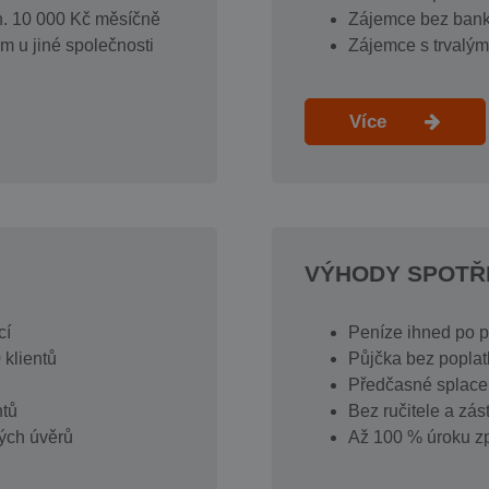
. 10 000 Kč měsíčně
Zájemce bez bank
m u jiné společnosti
Zájemce s trvalý
Více
VÝHODY SPOTŘ
cí
Peníze ihned po 
 klientů
Půjčka bez poplat
Předčasné splace
ntů
Bez ručitele a zás
kých úvěrů
Až 100 % úroku zp