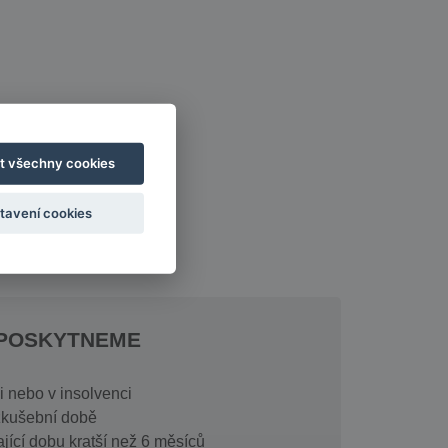
t všechny cookies
tavení cookies
EPOSKYTNEME
 nebo v insolvenci
zkušební době
jící dobu kratší než 6 měsíců