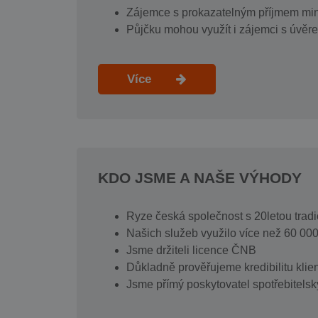
Zájemce s prokazatelným příjmem min
Půjčku mohou využít i zájemci s úvěre
Více
KDO JSME A NAŠE VÝHODY
Ryze česká společnost s 20letou tradi
Našich služeb využilo více než 60 000
Jsme držiteli licence ČNB
Důkladně prověřujeme kredibilitu klie
Jsme přímý poskytovatel spotřebitels