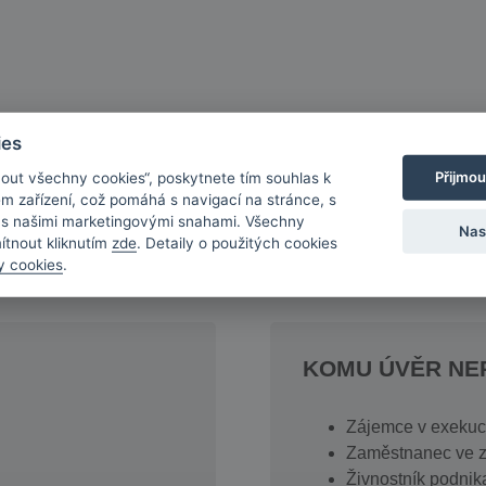
ies
Přijmou
mout všechny cookies“, poskytnete tím souhlas k
em zařízení, což pomáhá s navigací na stránce, s
a s našimi marketingovými snahami. Všechny
Nas
mítnout kliknutím
zde
. Detaily o použitých cookies
y cookies
.
KOMU ÚVĚR N
Zájemce v exekuci
Zaměstnanec ve 
Živnostník podnika