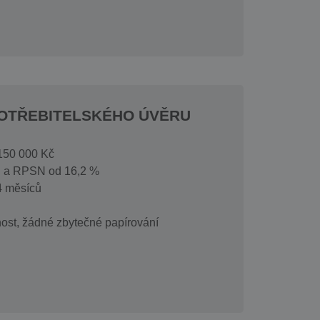
OTŘEBITELSKÉHO ÚVĚRU
 150 000 Kč
a. a RPSN od 16,2 %
4 měsíců
ost, žádné zbytečné papírování