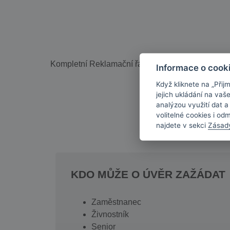
Kompletní Reklamační řád je ke stažení
ZDE.
Informace o cook
Když kliknete na „Přij
jejich ukládání na vaš
analýzou využití dat 
volitelné cookies i od
najdete v sekci
Zásad
KDO MŮŽE O ÚVĚR ZAŽÁDAT
Zaměstnanec
Živnostník
Senior