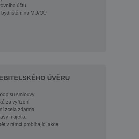
ovního účtu
m bydlištěm na MÚ/OÚ
EBITELSKÉHO ÚVĚRU
podpisu smlouvy
ků za vyřízení
ní zcela zdarma
tavy majetku
ět v rámci probíhající akce