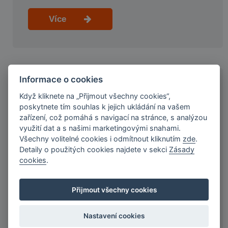
Více
Informace o cookies
KDO JSME A NAŠE VÝHODY
Když kliknete na „Přijmout všechny cookies“,
poskytnete tím souhlas k jejich ukládání na vašem
zařízení, což pomáhá s navigací na stránce, s analýzou
Ryze česká společnost s 20letou tradicí
využití dat a s našimi marketingovými snahami.
Našich služeb využilo více než 60 000
Všechny volitelné cookies i odmítnout kliknutím
zde
.
klientů
Detaily o použitých cookies najdete v sekci
Zásady
Jsme držiteli licence ČNB
cookies
.
Důkladně prověřujeme kredibilitu klientů
Jsme přímý poskytovatel spotřebitelských
Přijmout všechny cookies
úvěrů
Nastavení cookies
Více