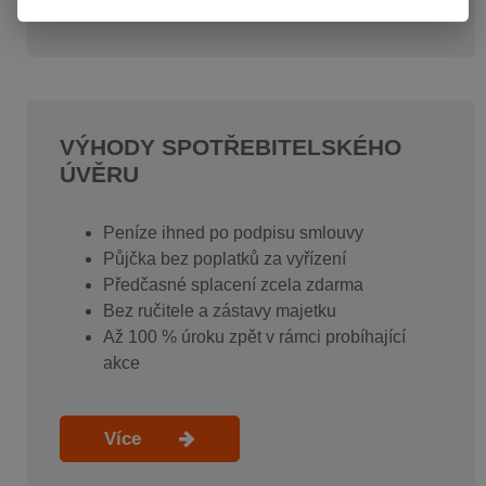
VÝHODY SPOTŘEBITELSKÉHO
ÚVĚRU
Peníze ihned po podpisu smlouvy
Půjčka bez poplatků za vyřízení
Předčasné splacení zcela zdarma
Bez ručitele a zástavy majetku
Až 100 % úroku zpět v rámci probíhající
akce
Více