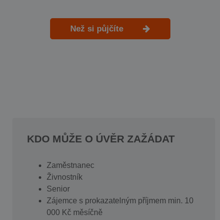
Než si půjčíte
KDO MŮŽE O ÚVĚR ZAŽÁDAT
Zaměstnanec
Živnostník
Senior
Zájemce s prokazatelným příjmem min. 10
000 Kč měsíčně