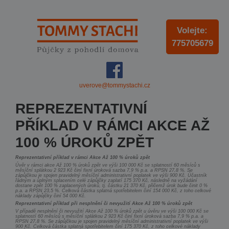
Volejte:
775705679
uverove@tommystachi.cz
REPREZENTATIVNÍ
PŘÍKLAD V RÁMCI AKCE AŽ
100 % ÚROKŮ ZPĚT
Reprezentativní příklad v rámci Akce Až 100 % úroků zpět
Úvěr v rámci akce Až 100 % úroků zpět ve výši 100 000 Kč se splatností 60 měsíců s
měsíční splátkou 2 923 Kč činí fixní úroková sazba 7,9 % p.a. a RPSN 27,8 %. Se
zápůjčkou je spojen pravidelný měsíční administrativní poplatek ve výši 900 Kč. Účastník
řádným a úplným splacením celé zápůjčky zaplatí 175 370 Kč, následně na vyžádání
dostane zpět 100 % zaplacených úroků, tj. částku 21 370 Kč, přičemž úrok bude činit 0 %
p.a. a RPSN 23,5 %. Celková částka splatná spotřebitelem činí 154 000 Kč, z toho celkové
náklady zápůjčky činí 54 000 Kč.
Reprezentativní příklad při nesplnění či nevyužití Akce Až 100 % úroků zpět
V případě nesplnění či nevyužití Akce Až 100 % úroků zpět u úvěru ve výši 100 000 Kč se
splatností 60 měsíců s měsíční splátkou 2 923 Kč činí fixní úroková sazba 7,9 % p.a. a
RPSN 27,8 %. Se zápůjčkou je spojen pravidelný měsíční administrativní poplatek ve výši
900 Kč. Celková částka splatná spotřebitelem činí 175 370 Kč, z toho celkové náklady