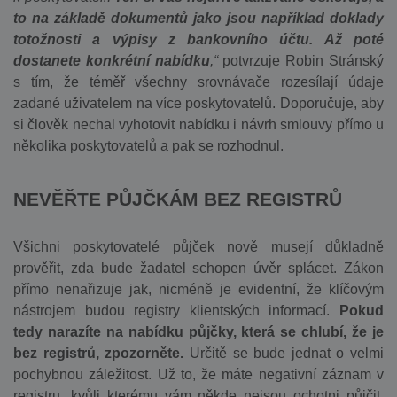
to na základě dokumentů jako jsou například doklady
totožnosti a výpisy z bankovního účtu. Až poté
dostanete konkrétní nabídku
,“
potvrzuje Robin Stránský
s tím, že téměř všechny srovnávače rozesílají údaje
zadané uživatelem na více poskytovatelů. Doporučuje, aby
si člověk nechal vyhotovit nabídku i návrh smlouvy přímo u
několika poskytovatelů a pak se rozhodnul.
NEVĚŘTE PŮJČKÁM BEZ REGISTRŮ
Všichni poskytovatelé půjček nově musejí důkladně
prověřit, zda bude žadatel schopen úvěr splácet. Zákon
přímo nenařizuje jak, nicméně je evidentní, že klíčovým
nástrojem budou registry klientských informací.
Pokud
tedy narazíte na nabídku půjčky, která se chlubí, že je
bez registrů, zpozorněte.
Určitě se bude jednat o velmi
pochybnou záležitost. Už to, že máte negativní záznam v
registru, kvůli kterému vám někde nejsou ochotni půjčit,