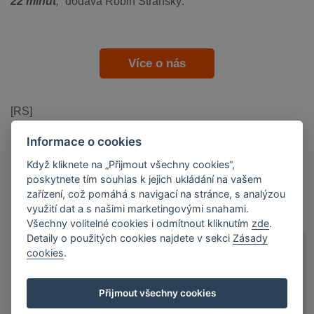
22 minut
,”
dodává Robin Stránský.
Více o nás
[RS]
Informace o cookies
Když kliknete na „Přijmout všechny cookies“,
poskytnete tím souhlas k jejich ukládání na vašem
zařízení, což pomáhá s navigací na stránce, s analýzou
využití dat a s našimi marketingovými snahami.
Všechny volitelné cookies i odmítnout kliknutím
zde
.
Detaily o použitých cookies najdete v sekci
Zásady
cookies
.
KDO MŮŽE O ÚVĚR ZAŽÁDAT
Přijmout všechny cookies
Zaměstnanec