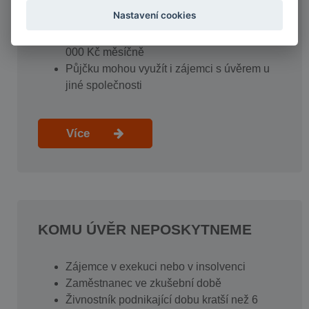
Živnostník
Nastavení cookies
Senior
Zájemce s prokazatelným příjmem min. 10
000 Kč měsíčně
Půjčku mohou využít i zájemci s úvěrem u
jiné společnosti
Více
KOMU ÚVĚR NEPOSKYTNEME
Zájemce v exekuci nebo v insolvenci
Zaměstnanec ve zkušební době
Živnostník podnikající dobu kratší než 6