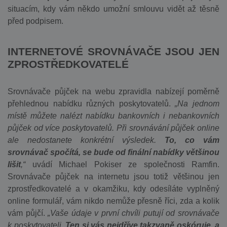
situacím, kdy vám někdo umožní smlouvu vidět až těsně
před podpisem.
INTERNETOVÉ SROVNÁVAČE JSOU JEN
ZPROSTŘEDKOVATELÉ
Srovnávače půjček na webu zpravidla nabízejí poměrně
přehlednou nabídku různých poskytovatelů.
„Na jednom
místě můžete nalézt nabídku bankovních i nebankovních
půjček od více poskytovatelů. Při srovnávání půjček online
ale nedostanete konkrétní výsledek.
To, co vám
srovnávač spočítá, se bude od finální nabídky většinou
lišit
,“
uvádí Michael Pokiser ze společnosti Ramfin.
Srovnávače půjček na internetu jsou totiž většinou jen
zprostředkovatelé a v okamžiku, kdy odesíláte vyplněný
online formulář, vám nikdo nemůže přesně říci, zda a kolik
vám půjčí.
„Vaše údaje v první chvíli putují od srovnávače
k poskytovateli.
Ten si vás nejdříve takzvaně oskóruje, a