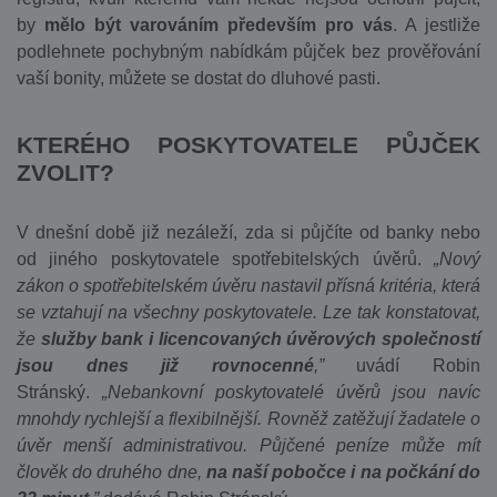
by
mělo být varováním především pro vás
. A jestliže
podlehnete pochybným nabídkám půjček bez prověřování
vaší bonity, můžete se dostat do dluhové pasti.
KTERÉHO POSKYTOVATELE PŮJČEK
ZVOLIT?
V dnešní době již nezáleží, zda si půjčíte od banky nebo
od jiného poskytovatele spotřebitelských úvěrů.
„Nový
zákon o spotřebitelském úvěru nastavil přísná kritéria, která
se vztahují na všechny poskytovatele. Lze tak konstatovat,
že
služby bank i licencovaných úvěrových společností
jsou dnes již rovnocenné
,”
uvádí Robin
Stránský.
„Nebankovní poskytovatelé úvěrů jsou navíc
mnohdy rychlejší a flexibilnější. Rovněž zatěžují žadatele o
úvěr menší administrativou. Půjčené peníze může mít
člověk do druhého dne,
na naší pobočce i na počkání do