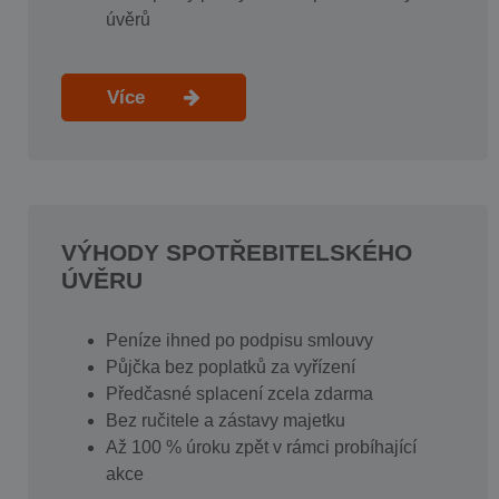
úvěrů
Více
VÝHODY SPOTŘEBITELSKÉHO
ÚVĚRU
Peníze ihned po podpisu smlouvy
Půjčka bez poplatků za vyřízení
Předčasné splacení zcela zdarma
Bez ručitele a zástavy majetku
Až 100 % úroku zpět v rámci probíhající
akce