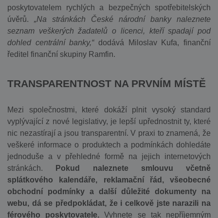
poskytovatelem rychlých a bezpečných spotřebitelských
úvěrů.
„Na stránkách České národní banky naleznete
seznam veškerých žadatelů o licenci, kteří spadají pod
dohled centrální banky,“
dodává Miloslav Kufa, finanční
ředitel finanční skupiny Ramfin.
TRANSPARENTNOST NA PRVNÍM MÍSTĚ
Mezi společnostmi, které dokáží plnit vysoký standard
vyplývající z nové legislativy, je lepší upřednostnit ty, které
nic nezastírají a jsou transparentní. V praxi to znamená, že
veškeré informace o produktech a podmínkách dohledáte
jednoduše a v přehledné formě na jejich internetových
stránkách.
Pokud naleznete smlouvu včetně
splátkového kalendáře, reklamační řád, všeobecné
obchodní podmínky a další důležité dokumenty na
webu, dá se předpokládat, že i celkově jste narazili na
férového poskytovatele.
Vyhnete se tak nepříjemným