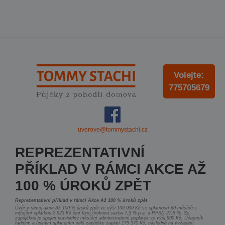
Volejte:
775705679
uverove@tommystachi.cz
REPREZENTATIVNÍ
PŘÍKLAD V RÁMCI AKCE AŽ
100 % ÚROKŮ ZPĚT
Reprezentativní příklad v rámci Akce Až 100 % úroků zpět
Úvěr v rámci akce Až 100 % úroků zpět ve výši 100 000 Kč se splatností 60 měsíců s
měsíční splátkou 2 923 Kč činí fixní úroková sazba 7,9 % p.a. a RPSN 27,8 %. Se
zápůjčkou je spojen pravidelný měsíční administrativní poplatek ve výši 900 Kč. Účastník
řádným a úplným splacením celé zápůjčky zaplatí 175 370 Kč, následně na vyžádání