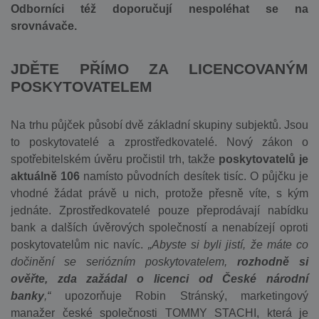
Odborníci též doporučují nespoléhat se na
srovnávače.
JDĚTE PŘÍMO ZA LICENCOVANÝM
POSKYTOVATELEM
Na trhu půjček působí dvě základní skupiny subjektů. Jsou
to poskytovatelé a zprostředkovatelé. Nový zákon o
spotřebitelském úvěru pročistil trh, takže
poskytovatelů je
aktuálně 106
namísto původních desítek tisíc. O půjčku je
vhodné žádat právě u nich, protože přesně víte, s kým
jednáte. Zprostředkovatelé pouze přeprodávají nabídku
bank a dalších úvěrových společností a nenabízejí oproti
poskytovatelům nic navíc.
„Abyste si byli jistí, že máte co
dočinění se seriózním poskytovatelem,
rozhodně si
ověřte, zda zažádal o licenci od České národní
banky
,“
upozorňuje Robin Stránský, marketingový
manažer české společnosti TOMMY STACHI, která je